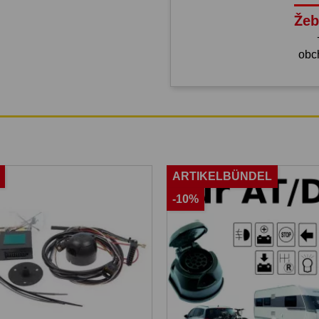
Žeb
obc
ARTIKELBÜNDEL
-10%