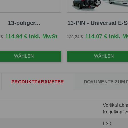
13-poliger...
13-PIN - Universal E-Sa
fspreis
Preis
Verkaufspreis
Preis
114,94 € inkl. MwSt
114,07 € inkl. 
 €
126,74 €
WÄHLEN
WÄHLEN
PRODUKTPARAMETER
DOKUMENTE ZUM
Vertikal ab
Kugelkopf v
E20