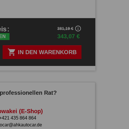
info_outline
eis
:
381,19 €
343,07 €
EN

IN DEN WARENKORB
professionellen Rat?
owakei (E-Shop)
+421 435 864 864
tocar@ahkautocar.de