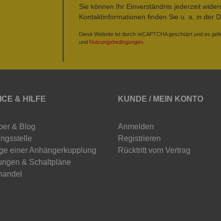
Sie können Ihr Einverständnis jederzeit wide
Kontaktinformationen finden Sie u. a. in der 
Diese Website ist durch reCAPTCHA geschützt und es gelt
und
Nutzungsbedingungen
.
ICE & HILFE
KUNDE / MEIN KONTO
ber & Blog
Anmelden
ngsstelle
Registrieren
ge einer Anhängerkupplung
Rücktritt vom Vertrag
ungen & Schaltpläne
handel