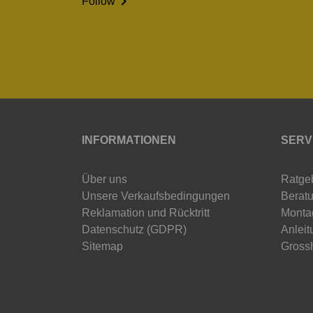

Follow
INFORMATIONEN
SERV
Über uns
Ratge
Unsere Verkaufsbedingungen
Beratu
Reklamation und Rücktritt
Monta
Datenschutz (GDPR)
Anleit
Sitemap
Gross