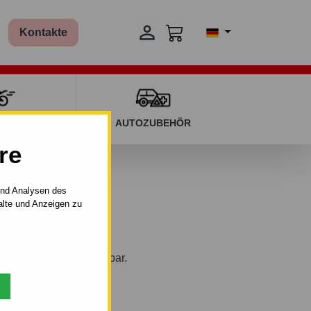

Kontakte
T KINDERN
AUTOZUBEHÖR
re
und Analysen des
alte und Anzeigen zu
 vertikal–AHK abnehmbar.
bi). 02.2013 -