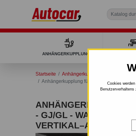
ANHÄNGERKUPPLUNGEN
DACHGEP
W
Startseite
Anhängerkupplungen
MAZDA
Anhängerkupplung für Mazda 6 - GJ/GL - W
Cookies werden 
Benutzerverhaltens 
ANHÄNGERKUPPLUNG 
- GJ/GL - WAGON - AU
VERTIKAL–AHK ABNE