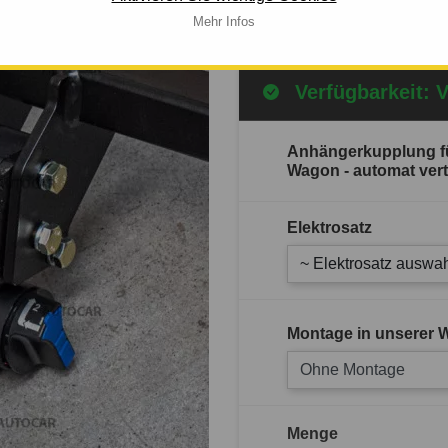
Mehr Infos
Mehr Infos
Verfügbarkeit: 
Anhängerkupplung fü
Wagon - automat ve
Elektrosatz
~ Elektrosatz auswah
Montage in unserer W
Ohne Montage
Menge