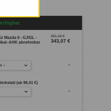
Verfügbar
381,19 €
r Mazda 6 - GJ/GL -
343,07 €
rtikal–AHK abnehmbar
-
l ~
erkstatt (ab
96,41 €
)
-