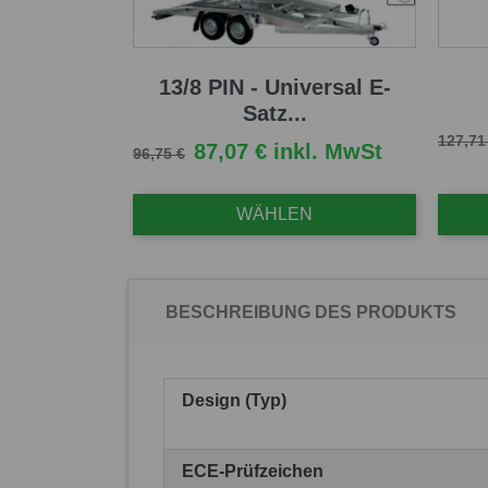
13/8 PIN - Universal E-
Satz...
Verkau
127,71
Verkaufspreis
Preis
87,07 € inkl. MwSt
96,75 €
WÄHLEN
BESCHREIBUNG DES PRODUKTS
Design (Typ)
ECE-Prüfzeichen