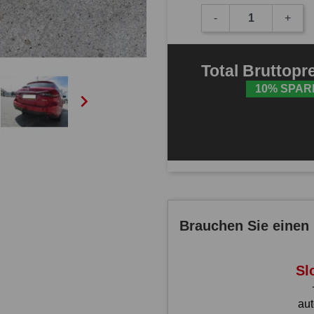
-
+
Total
Bruttopr
10% SPAR

Brauchen Sie einen 
Sl
au