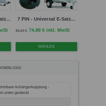
tz...
7 PIN - Universal E-Satz...
Verkaufspreis
Preis
MwSt
74,88 € inkl. MwSt
83,20 €
WÄHLEN
 DOWNLOAD
nehmbare Anhängerkupplung -
on unten gesteckt