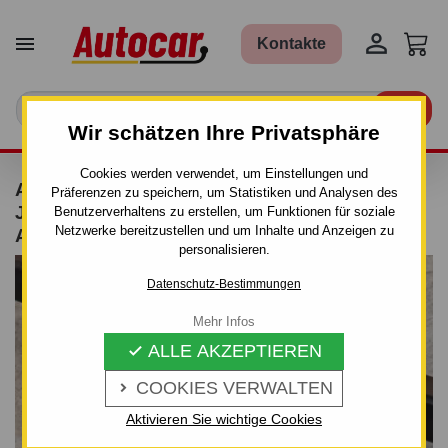


Kontakte

Wir schätzen Ihre Privatsphäre
Cookies werden verwendet, um Einstellungen und
ANHÄNGERKUPPLUNG FÜR CITROEN
Präferenzen zu speichern, um Statistiken und Analysen des
JUMPER - DODÁVKA L4, L5 - AUTOMAT–
Benutzerverhaltens zu erstellen, um Funktionen für soziale
Netzwerke bereitzustellen und um Inhalte und Anzeigen zu
AHK ABNEHMBAR
personalisieren.
Datenschutz-Bestimmungen
Mehr Infos
ALLE AKZEPTIEREN

COOKIES VERWALTEN

Aktivieren Sie wichtige Cookies