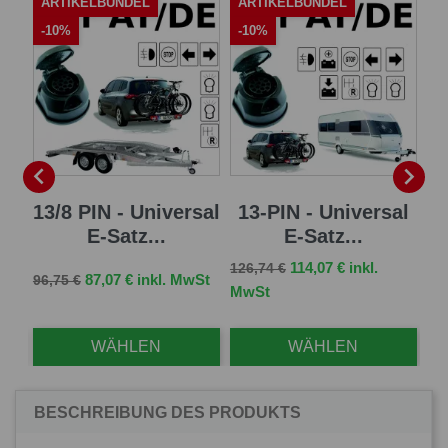
ARTIKELBÜNDEL
ARTIKELBÜNDEL
A
-10%
-10%
-


13/8 PIN - Universal
13-PIN - Universal
7 
E-Satz...
E-Satz...
Verkaufspreis
Preis
114,07 € inkl.
126,74 €
Verkaufspreis
Preis
Ve
87,07 € inkl. MwSt
96,75 €
83,
MwSt
WÄHLEN
WÄHLEN
BESCHREIBUNG DES PRODUKTS