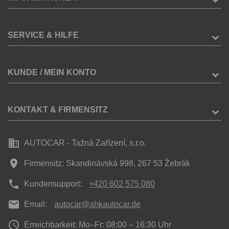
SERVICE & HILFE
KUNDE / MEIN KONTO
KONTAKT & FIRMENSITZ
business
AUTOCAR - Tažná Zařízení, s.r.o.
place
Firmensitz: Skandinávská 998, 267 53 Žebrák
phone
Kundensupport:
+420 602 575 080
mail
Email:
autocar@ahkautocar.de
access_time
Erreichbarkeit: Mo–Fr: 08:00 – 16:30 Uhr