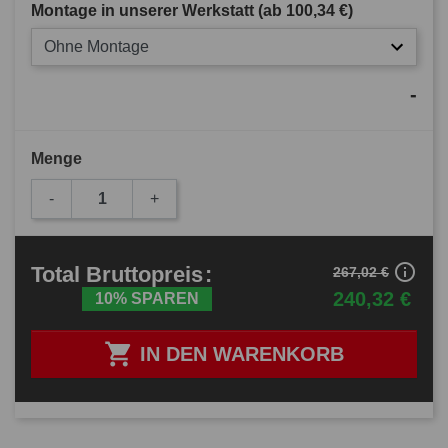
Montage in unserer Werkstatt (ab
100,34 €
)
Ohne Montage
-
Menge
-
+
info_outline
Total
Bruttopreis
:
267,02 €
240,32 €
10% SPAREN

IN DEN WARENKORB