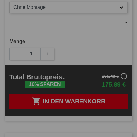
Ohne Montage
-
Menge
-
+
info_outline
Total
Bruttopreis
:
195,43 €
175,89 €
10% SPAREN

IN DEN WARENKORB