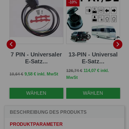
-10%
-


er
7 PIN - Universaler
13-PIN - Universal
13
E-Satz...
E-Satz...
Verkaufspreis
Preis
114,07 € inkl.
126,74 €
Verkaufspreis
Preis
Ve
St
9,58 € inkl. MwSt
10,64 €
96,
MwSt
WÄHLEN
WÄHLEN
BESCHREIBUNG DES PRODUKTS
PRODUKTPARAMETER