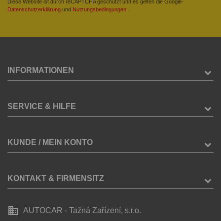
Diese Website ist durch reCAPTCHA geschützt und es gelten die Google-
Datenschutzerklärung
und
Nutzungsbedingungen
.
INFORMATIONEN
SERVICE & HILFE
KUNDE / MEIN KONTO
KONTAKT & FIRMENSITZ
business
AUTOCAR - Tažná Zařízení, s.r.o.