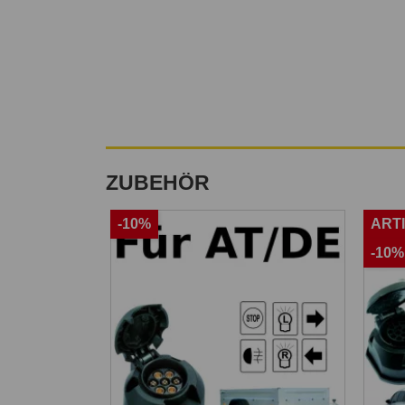
ZUBEHÖR
-10%
ART
-10%