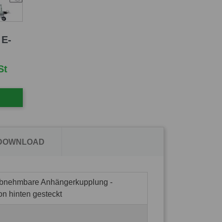
 E-
St
 DOWNLOAD
abnehmbare Anhängerkupplung -
on hinten gesteckt