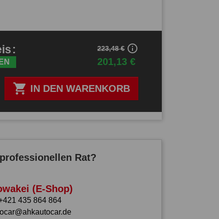
info_outline
eis
:
223,48 €
201,13 €
EN

IN DEN WARENKORB
professionellen Rat?
owakei (E-Shop)
+421 435 864 864
tocar@ahkautocar.de