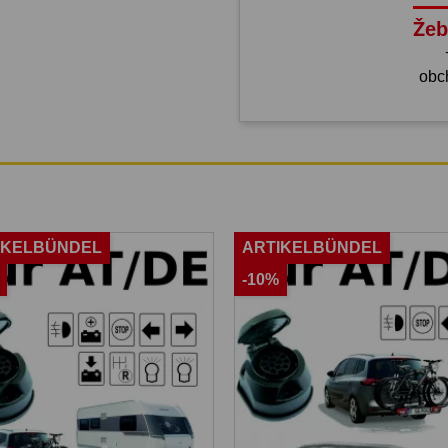
Žeb
obc
IKELBÜNDEL
ARTIKELBÜNDEL
-10%