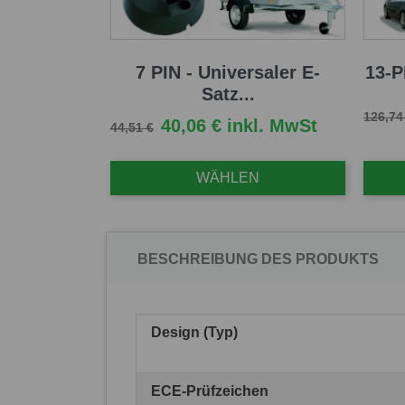
7 PIN - Universaler E-
13-P
Satz...
Verkau
126,74
Verkaufspreis
Preis
40,06 € inkl. MwSt
44,51 €
WÄHLEN
BESCHREIBUNG DES PRODUKTS
Design (Typ)
ECE-Prüfzeichen