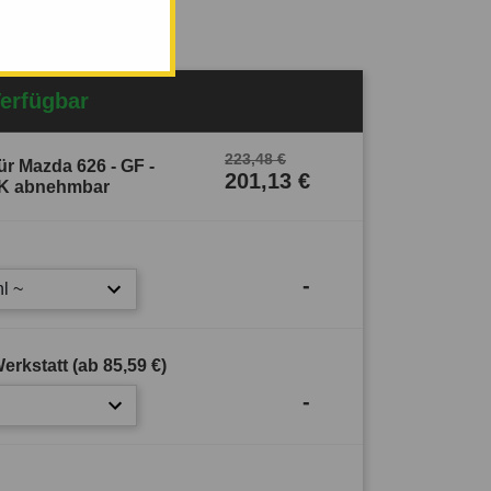
Verfügbar
223,48 €
r Mazda 626 - GF -
201,13 €
AHK abnehmbar
-
l ~
erkstatt (ab
85,59 €
)
-