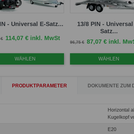
IN - Universal E-Satz...
13/8 PIN - Universal
Satz...
fspreis
Preis
114,07 € inkl. MwSt
 €
Verkaufspreis
Preis
87,07 € inkl. Mw
96,75 €
WÄHLEN
WÄHLEN
PRODUKTPARAMETER
DOKUMENTE ZUM
Horizontal 
Kugelkopf v
E20