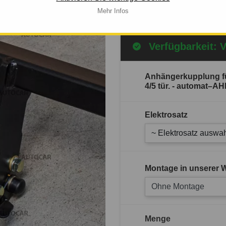
Mehr Infos
Mehr Infos
Verfügbarkeit: 
Anhängerkupplung fü
4/5 tür. - automat–
Elektrosatz
~ Elektrosatz auswah
Montage in unserer W
Ohne Montage
Menge