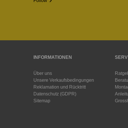

Follow
INFORMATIONEN
SERV
Über uns
Ratge
Unsere Verkaufsbedingungen
Beratu
Reklamation und Rücktritt
Monta
Datenschutz (GDPR)
Anleit
Sitemap
Gross