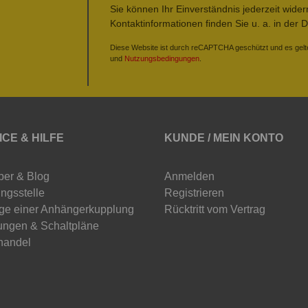
Sie können Ihr Einverständnis jederzeit wide
Kontaktinformationen finden Sie u. a. in der 
Diese Website ist durch reCAPTCHA geschützt und es gelt
und
Nutzungsbedingungen
.
ICE & HILFE
KUNDE / MEIN KONTO
ber & Blog
Anmelden
ngsstelle
Registrieren
ge einer Anhängerkupplung
Rücktritt vom Vertrag
ungen & Schaltpläne
handel