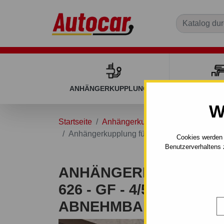
ANHÄNGERKUPPLUNGEN
DACHGEP
W
Startseite
Anhängerkupplungen
MAZDA
Anhängerkupplung für Mazda 626 - GF - 4/
Cookies werden 
Benutzerverhaltens 
ANHÄNGERKUPPLUNG
626 - GF - 4/5 TÜR. -
ABNEHMBAR