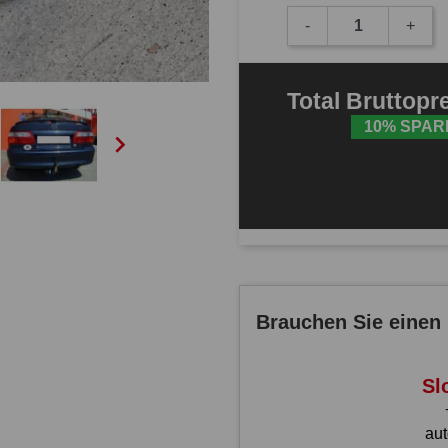
-
+
Total
Bruttopr
10% SPAR

Brauchen Sie einen 
Sl
au