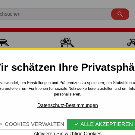

ÄCKTRÄGER
FAHRRADTRÄGER
SPORT MI
ir schätzen Ihre Privatsphä
626
4 tür.
07.1997 - 07.2002
5 tür. - automat–AHK abnehmbar
verwendet, um Einstellungen und Präferenzen zu speichern, um Statistiken 
zu erstellen, um Funktionen für soziale Netzwerke bereitzustellen und um Inh
personalisieren.
 FÜR MAZDA
Artikel-Nr.:
M 44 Au
Datenschutz-Bestimmungen
 AUTOMAT–AHK
Anhängerkupplung - automa
COOKIES VERWALTEN
ALLE AKZEPTIEREN
Mazda 626 - GF, 4/5 tür. 07.1


Aktivieren Sie wichtige Cookies