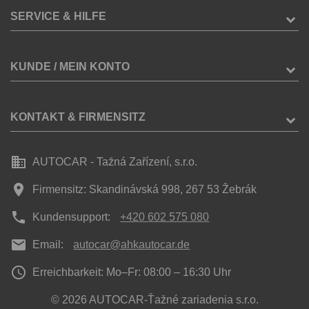
SERVICE & HILFE
KUNDE / MEIN KONTO
KONTAKT & FIRMENSITZ
business
AUTOCAR - Tažná Zařízení, s.r.o.
place
Firmensitz: Skandinávská 998, 267 53 Žebrák
phone
Kundensupport:
+420 602 575 080
mail
Email:
autocar@ahkautocar.de
access_time
Erreichbarkeit: Mo–Fr: 08:00 – 16:30 Uhr
© 2026 AUTOCAR-Ťažné zariadenia s.r.o.