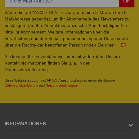
OK
Wenn Sie auf "ANMELDEN" klicken, wird eine E-Mail an Ihre E-
Mail-Adresse gesendet, um Ihr Abonnement des Newsletters zu
bestätigen. Um Ihre Anmeldung abzuschließen, bestätigen Sie
bitte Ihr Abonnement. Weitere Informationen über die
Verarbeitung und den Schutz personenbezogener Daten sowie
über die Rechte der betroffenen Person finden Sie unter
HIER
Sie können Ihr Einverständnis jederzeit widerrufen. Unsere
Kontaktinformationen finden Sie u. a. in der
Datenschutzerklärung.
Diese Website ist durch reCAPTCHA geschützt und es gelten die Google-
Datenschutzerklärung
und
Nutzungsbedingungen
.
INFORMATIONEN