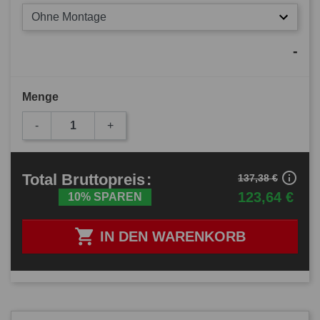
Ohne Montage
-
Menge
-
+
info_outline
Total
Bruttopreis
:
137,38 €
123,64 €
10% SPAREN

IN DEN WARENKORB