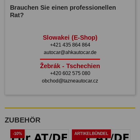
Brauchen Sie einen professionellen
Rat?
Slowakei (E-Shop)
+421 435 864 864
autocar@ahkautocar.de
Žebrák - Tschechien
+420 602 575 080
obchod@tazneautocar.cz
ZUBEHÖR
-10%
ARTIKELBÜNDEL
A