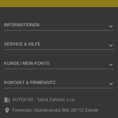
INFORMATIONEN
SERVICE & HILFE
KUNDE / MEIN KONTO
KONTAKT & FIRMENSITZ
business
AUTOCAR - Tažná Zařízení, s.r.o.
place
Firmensitz: Skandinávská 998, 267 53 Žebrák