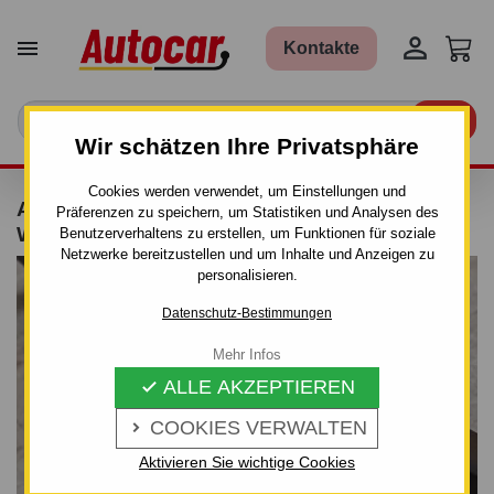


Kontakte

Wir schätzen Ihre Privatsphäre
Cookies werden verwendet, um Einstellungen und
ANHÄNGERKUPPLUNG FÜR MAZDA 6 - GY -
Präferenzen zu speichern, um Statistiken und Analysen des
WAGON - MANUALL–AHK STARR
Benutzerverhaltens zu erstellen, um Funktionen für soziale
Netzwerke bereitzustellen und um Inhalte und Anzeigen zu
personalisieren.
Datenschutz-Bestimmungen
Mehr Infos
ALLE AKZEPTIEREN

COOKIES VERWALTEN

Aktivieren Sie wichtige Cookies