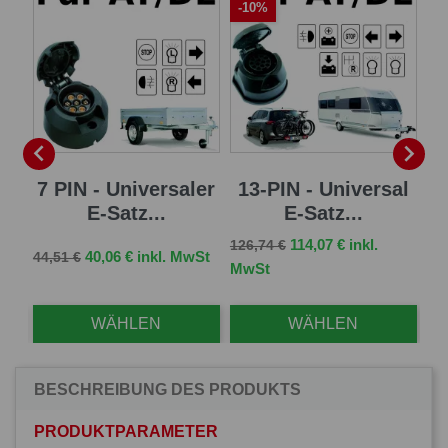
-10%
-


sal
7 PIN - Universaler
13-PIN - Universal
13
E-Satz...
E-Satz...
Verkaufspreis
Preis
114,07 € inkl.
126,74 €
Verkaufspreis
Preis
Ve
St
40,06 € inkl. MwSt
44,51 €
96,
MwSt
WÄHLEN
WÄHLEN
BESCHREIBUNG DES PRODUKTS
PRODUKTPARAMETER