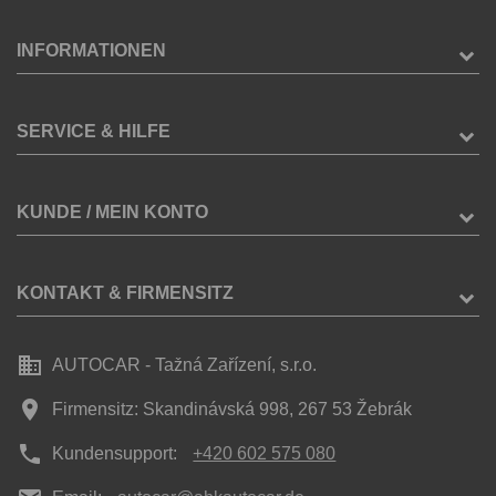
INFORMATIONEN
SERVICE & HILFE
KUNDE / MEIN KONTO
KONTAKT & FIRMENSITZ
business
AUTOCAR - Tažná Zařízení, s.r.o.
place
Firmensitz: Skandinávská 998, 267 53 Žebrák
phone
Kundensupport:
+420 602 575 080