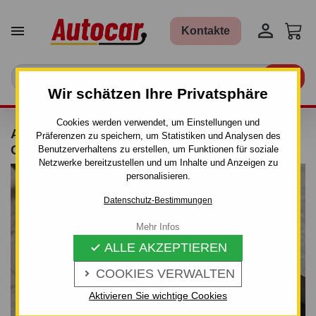


Kontakte

Wir schätzen Ihre Privatsphäre
Cookies werden verwendet, um Einstellungen und
ANHÄNGERKUPPLUNG FÜR MAZDA 5 -
Präferenzen zu speichern, um Statistiken und Analysen des
CR19 - VAN - MANUALL–AHK STARR
Benutzerverhaltens zu erstellen, um Funktionen für soziale
Netzwerke bereitzustellen und um Inhalte und Anzeigen zu
personalisieren.
Datenschutz-Bestimmungen
Mehr Infos
ALLE AKZEPTIEREN

COOKIES VERWALTEN

Aktivieren Sie wichtige Cookies