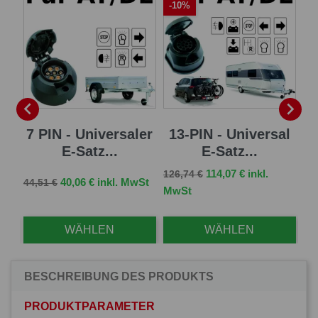
-10%
-


sal
7 PIN - Universaler
13-PIN - Universal
13
E-Satz...
E-Satz...
Verkaufspreis
Preis
114,07 € inkl.
126,74 €
Verkaufspreis
Preis
Ve
St
40,06 € inkl. MwSt
44,51 €
96,
MwSt
WÄHLEN
WÄHLEN
BESCHREIBUNG DES PRODUKTS
PRODUKTPARAMETER