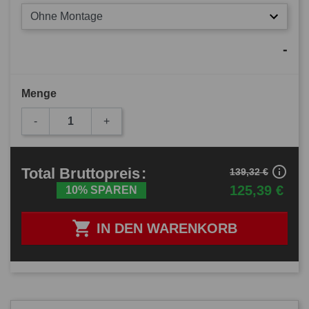
Ohne Montage
-
Menge
-
+
info_outline
Total
Bruttopreis
:
139,32 €
125,39 €
10% SPAREN

IN DEN WARENKORB