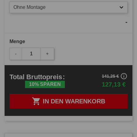
Ohne Montage
-
Menge
-
+
info_outline
Total
Bruttopreis
:
141,25 €
127,13 €
10% SPAREN

IN DEN WARENKORB