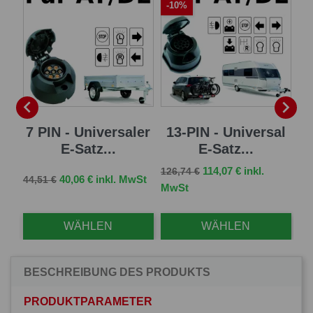
-10%
-


sal
7 PIN - Universaler
13-PIN - Universal
13
E-Satz...
E-Satz...
Verkaufspreis
Preis
114,07 € inkl.
126,74 €
Verkaufspreis
Preis
Ve
St
40,06 € inkl. MwSt
44,51 €
96,
MwSt
WÄHLEN
WÄHLEN
BESCHREIBUNG DES PRODUKTS
PRODUKTPARAMETER