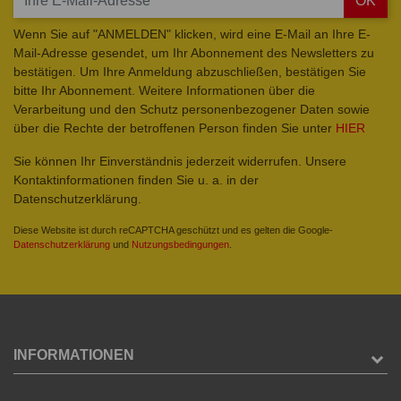
OK
Wenn Sie auf "ANMELDEN" klicken, wird eine E-Mail an Ihre E-
Mail-Adresse gesendet, um Ihr Abonnement des Newsletters zu
bestätigen. Um Ihre Anmeldung abzuschließen, bestätigen Sie
bitte Ihr Abonnement. Weitere Informationen über die
Verarbeitung und den Schutz personenbezogener Daten sowie
über die Rechte der betroffenen Person finden Sie unter
HIER
Sie können Ihr Einverständnis jederzeit widerrufen. Unsere
Kontaktinformationen finden Sie u. a. in der
Datenschutzerklärung.
Diese Website ist durch reCAPTCHA geschützt und es gelten die Google-
Datenschutzerklärung
und
Nutzungsbedingungen
.
INFORMATIONEN