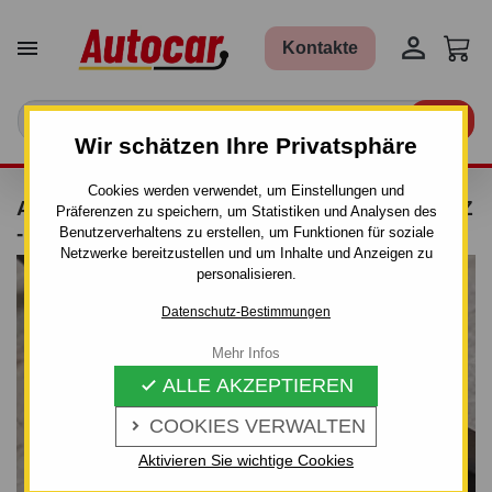


Kontakte

Wir schätzen Ihre Privatsphäre
Cookies werden verwendet, um Einstellungen und
ANHÄNGERKUPPLUNG FÜR HYUNDAI GETZ
Präferenzen zu speichern, um Statistiken und Analysen des
- 3/5 TÜR. - MANUALL–AHK STARR
Benutzerverhaltens zu erstellen, um Funktionen für soziale
Netzwerke bereitzustellen und um Inhalte und Anzeigen zu
personalisieren.
Datenschutz-Bestimmungen
Mehr Infos
ALLE AKZEPTIEREN

COOKIES VERWALTEN

Aktivieren Sie wichtige Cookies