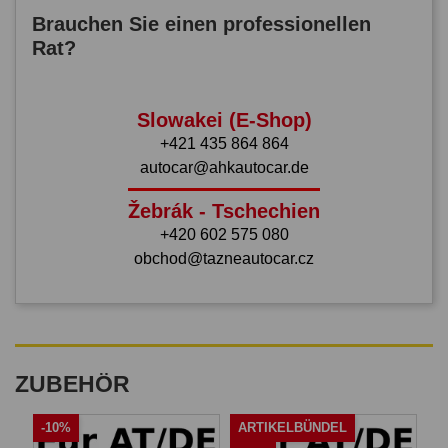
Brauchen Sie einen professionellen
Rat?
Slowakei (E-Shop)
+421 435 864 864
autocar@ahkautocar.de
Žebrák - Tschechien
+420 602 575 080
obchod@tazneautocar.cz
ZUBEHÖR
-10%
ARTIKELBÜNDEL
A