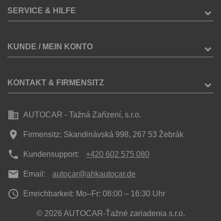
SERVICE & HILFE
KUNDE / MEIN KONTO
KONTAKT & FIRMENSITZ
business
AUTOCAR - Tažná Zařízení, s.r.o.
place
Firmensitz: Skandinávská 998, 267 53 Žebrák
phone
Kundensupport:
+420 602 575 080
mail
Email:
autocar@ahkautocar.de
access_time
Erreichbarkeit: Mo–Fr: 08:00 – 16:30 Uhr
© 2026 AUTOCAR-Ťažné zariadenia s.r.o.