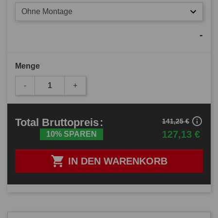
Ohne Montage
-
Menge
-
+
info_outline
Total
Bruttopreis
:
141,25 €
127,13 €
10% SPAREN

IN DEN WARENKORB