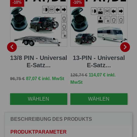
-10%
-10%
-


 E-
13/8 PIN - Universal
13-PIN - Universal
7 
E-Satz...
E-Satz...
Verkaufspreis
Preis
114,07 € inkl.
126,74 €
Verkaufspreis
Preis
Ve
St
87,07 € inkl. MwSt
96,75 €
83,
MwSt
WÄHLEN
WÄHLEN
BESCHREIBUNG DES PRODUKTS
PRODUKTPARAMETER