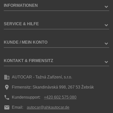
INFORMATIONEN
SERVICE & HILFE
KUNDE / MEIN KONTO
KONTAKT & FIRMENSITZ
business
AUTOCAR - Tažná Zařízení, s.r.o.
place
Firmensitz: Skandinávská 998, 267 53 Žebrák
phone
Kundensupport:
+420 602 575 080
mail
Email:
autocar@ahkautocar.de