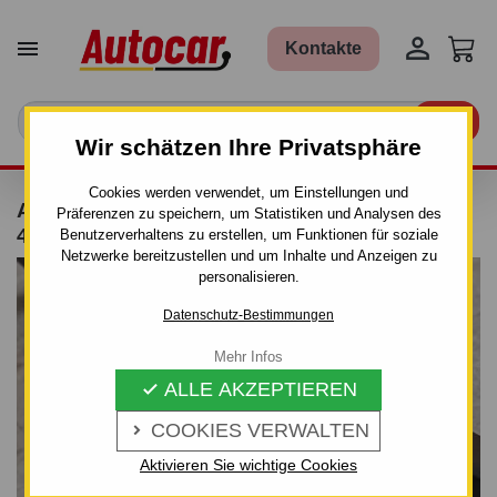


Kontakte

Wir schätzen Ihre Privatsphäre
Cookies werden verwendet, um Einstellungen und
ANHÄNGERKUPPLUNG FÜR MAZDA 3 - BL -
Präferenzen zu speichern, um Statistiken und Analysen des
4 TÜR. - MANUALL–AHK STARR
Benutzerverhaltens zu erstellen, um Funktionen für soziale
Netzwerke bereitzustellen und um Inhalte und Anzeigen zu
personalisieren.
Datenschutz-Bestimmungen
Mehr Infos
ALLE AKZEPTIEREN

COOKIES VERWALTEN

Aktivieren Sie wichtige Cookies