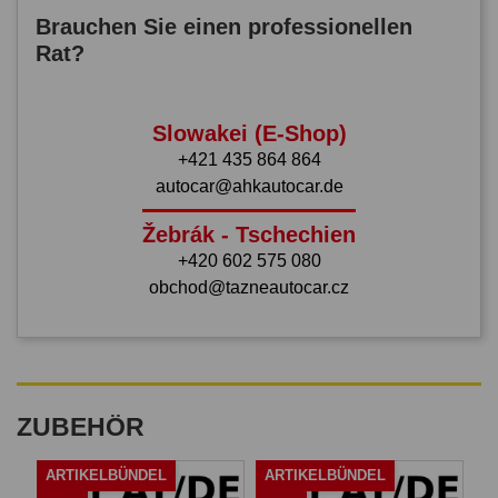
Brauchen Sie einen professionellen
Rat?
Slowakei (E-Shop)
+421 435 864 864
autocar@ahkautocar.de
Žebrák - Tschechien
+420 602 575 080
obchod@tazneautocar.cz
ZUBEHÖR
ARTIKELBÜNDEL
ARTIKELBÜNDEL
A