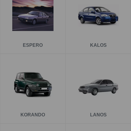
Auf
www.ahkautocar.de
finden Sie
qualitative und
zuverlässige Anhängerkupplungen
für DAEWOO . Alle
Anhängerkupplungen haben eine spezielle
Antikorrosionsbeschichtung, deswegen bieten wir Ihnen
eine 5 Jahre Garantie an.
ESPERO
KALOS
Für die richtige Funktionsweise ist es notwendig
eine
Elektroinstallation
auszuwählen, die Sie bei dem Detail
jeder Anhängerkupplung finden.
KORANDO
LANOS