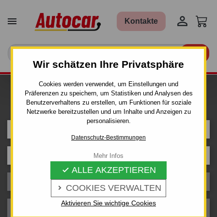


Kontakte

Wir schätzen Ihre Privatsphäre
Cookies werden verwendet, um Einstellungen und
Ich bin auf der Suche nach einer
Präferenzen zu speichern, um Statistiken und Analysen des
AHK für ein Auto
Benutzerverhaltens zu erstellen, um Funktionen für soziale
Netzwerke bereitzustellen und um Inhalte und Anzeigen zu
personalisieren.
DAEWOO
Datenschutz-Bestimmungen
Model
Mehr Infos
ALLE AKZEPTIEREN

Karosserie
COOKIES VERWALTEN

Aktivieren Sie wichtige Cookies
Baujahr