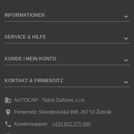
INFORMATIONEN
SERVICE & HILFE
KUNDE / MEIN KONTO
KONTAKT & FIRMENSITZ
business
AUTOCAR - Tažná Zařízení, s.r.o.
place
Firmensitz: Skandinávská 998, 267 53 Žebrák
phone
Kundensupport:
+420 602 575 080