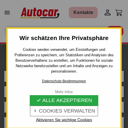


Kontakte

Wir schätzen Ihre Privatsphäre
Cookies werden verwendet, um Einstellungen und
Ich bin auf der Suche nach einer
Präferenzen zu speichern, um Statistiken und Analysen des
AHK für ein Auto
Benutzerverhaltens zu erstellen, um Funktionen für soziale
Netzwerke bereitzustellen und um Inhalte und Anzeigen zu
personalisieren.
FIAT
Datenschutz-Bestimmungen
BRAVA
Mehr Infos
ALLE AKZEPTIEREN

5 tür.
COOKIES VERWALTEN

Aktivieren Sie wichtige Cookies
Baujahr