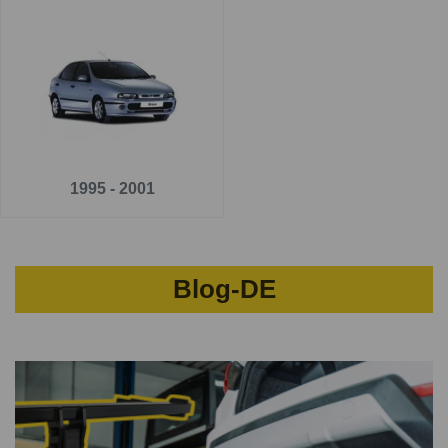
für FIAT BRAVA 5 tür.
Auf
www.ahkautocar.de
finden Sie
qualitative und
zuverlässige Anhängerkupplungen
für FIAT BRAVA 5
tür. . Alle Anhängerkupplungen haben eine spezielle
Antikorrosionsbeschichtung, deswegen bieten wir Ihnen
eine 5 Jahre Garantie an.
1995 - 2001
Für die richtige Funktionsweise ist es notwendig
eine
Elektroinstallation
auszuwählen, die Sie bei dem Detail
jeder Anhängerkupplung finden.
Blog-DE