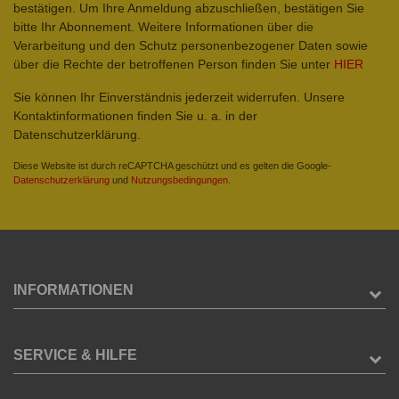
bestätigen. Um Ihre Anmeldung abzuschließen, bestätigen Sie
bitte Ihr Abonnement. Weitere Informationen über die
Verarbeitung und den Schutz personenbezogener Daten sowie
über die Rechte der betroffenen Person finden Sie unter
HIER
Sie können Ihr Einverständnis jederzeit widerrufen. Unsere
Kontaktinformationen finden Sie u. a. in der
Datenschutzerklärung.
Diese Website ist durch reCAPTCHA geschützt und es gelten die Google-
Datenschutzerklärung
und
Nutzungsbedingungen
.
INFORMATIONEN
SERVICE & HILFE