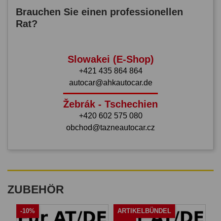
Brauchen Sie einen professionellen
Rat?
Slowakei (E-Shop)
+421 435 864 864
autocar@ahkautocar.de
Žebrák - Tschechien
+420 602 575 080
obchod@tazneautocar.cz
ZUBEHÖR
-10%
ARTIKELBÜNDEL
A