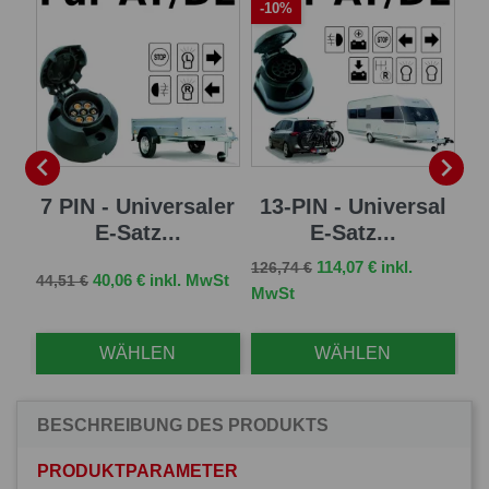
-10%
-


sal
7 PIN - Universaler
13-PIN - Universal
13
E-Satz...
E-Satz...
Verkaufspreis
Preis
114,07 € inkl.
126,74 €
Verkaufspreis
Preis
Ve
St
40,06 € inkl. MwSt
44,51 €
96,
MwSt
WÄHLEN
WÄHLEN
BESCHREIBUNG DES PRODUKTS
PRODUKTPARAMETER