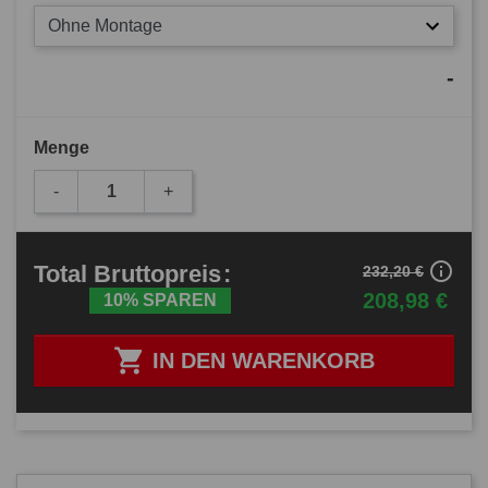
Ohne Montage
-
Menge
-
+
info_outline
Total
Bruttopreis
:
232,20 €
208,98 €
10% SPAREN

IN DEN WARENKORB