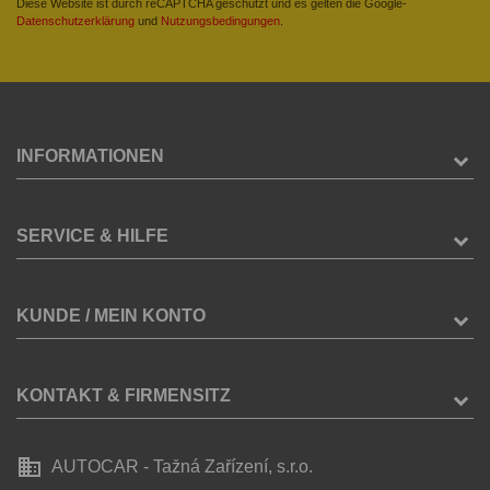
Diese Website ist durch reCAPTCHA geschützt und es gelten die Google-
Datenschutzerklärung
und
Nutzungsbedingungen
.
INFORMATIONEN
SERVICE & HILFE
KUNDE / MEIN KONTO
KONTAKT & FIRMENSITZ
business
AUTOCAR - Tažná Zařízení, s.r.o.