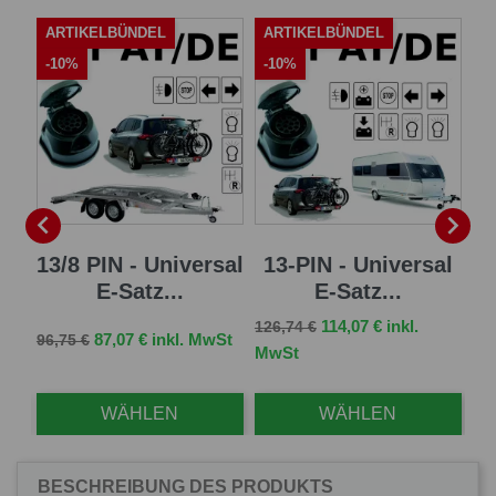
ARTIKELBÜNDEL
ARTIKELBÜNDEL
A
-10%
-10%
-


 E-
13/8 PIN - Universal
13-PIN - Universal
7 
E-Satz...
E-Satz...
Verkaufspreis
Preis
114,07 € inkl.
126,74 €
Verkaufspreis
Preis
Ve
St
87,07 € inkl. MwSt
96,75 €
83,
MwSt
WÄHLEN
WÄHLEN
BESCHREIBUNG DES PRODUKTS