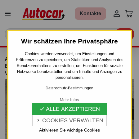


Kontakte

Wir schätzen Ihre Privatsphäre
Cookies werden verwendet, um Einstellungen und
ANHÄNGERKUPPLUNG FÜR CITROEN
Präferenzen zu speichern, um Statistiken und Analysen des
BERLINGO - LONG - PICK UP - AUTOMAT
Benutzerverhaltens zu erstellen, um Funktionen für soziale
Netzwerke bereitzustellen und um Inhalte und Anzeigen zu
VERTIKAL–AHK ABNEHMBAR - VON 2008
personalisieren.
Datenschutz-Bestimmungen
Mehr Infos
ALLE AKZEPTIEREN

COOKIES VERWALTEN

Aktivieren Sie wichtige Cookies