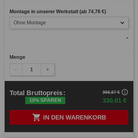
Montage in unserer Werkstatt (ab
74,76 €
)
Ohne Montage
-
Menge
-
+
info_outline
Total
Bruttopreis
:
366,67 €
330,01 €
10% SPAREN

IN DEN WARENKORB