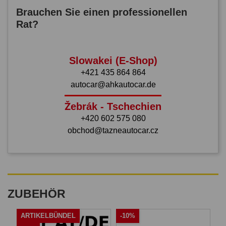
Brauchen Sie einen professionellen
Rat?
Slowakei (E-Shop)
+421 435 864 864
autocar@ahkautocar.de
Žebrák - Tschechien
+420 602 575 080
obchod@tazneautocar.cz
ZUBEHÖR
ARTIKELBÜNDEL
-10%
A