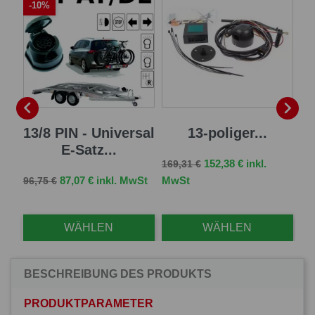
-10%
-


 E-
13/8 PIN - Universal
13-poliger...
1
E-Satz...
Verkaufspreis
Preis
152,38 € inkl.
169,31 €
Ve
126
Verkaufspreis
Preis
St
87,07 € inkl. MwSt
MwSt
96,75 €
Mw
WÄHLEN
WÄHLEN
BESCHREIBUNG DES PRODUKTS
PRODUKTPARAMETER