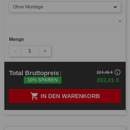
Ohne Montage
-
Menge
-
+
info_outline
Total
Bruttopreis
:
224,46 €
202,01 €
10% SPAREN

IN DEN WARENKORB