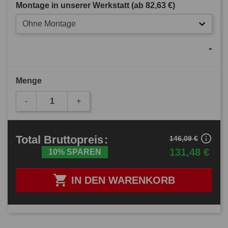
Montage in unserer Werkstatt (ab
82,63 €
)
Ohne Montage
-
Menge
-
+
info_outline
Total
Bruttopreis
:
146,09 €
131,48 €
10% SPAREN

IN DEN WARENKORB