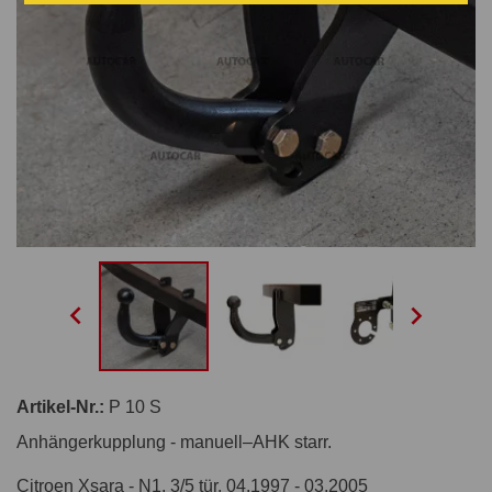


Artikel-Nr.:
P 10 S
Anhängerkupplung - manuell–AHK starr.
Citroen Xsara - N1, 3/5 tür. 04.1997 - 03.2005