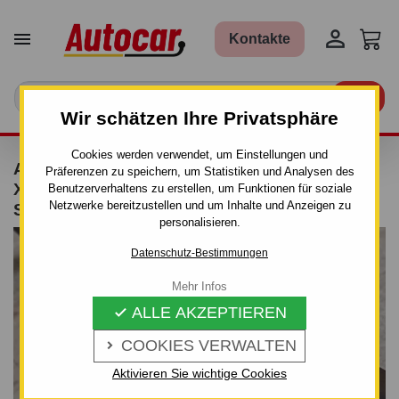


Kontakte

Wir schätzen Ihre Privatsphäre
Cookies werden verwendet, um Einstellungen und
ANHÄNGERKUPPLUNG FÜR CITROEN
Präferenzen zu speichern, um Statistiken und Analysen des
XSARA - N1 - 3/5 TÜR. - MANUALL–AHK
Benutzerverhaltens zu erstellen, um Funktionen für soziale
Netzwerke bereitzustellen und um Inhalte und Anzeigen zu
STARR
personalisieren.
Datenschutz-Bestimmungen
Mehr Infos
ALLE AKZEPTIEREN

COOKIES VERWALTEN

Aktivieren Sie wichtige Cookies