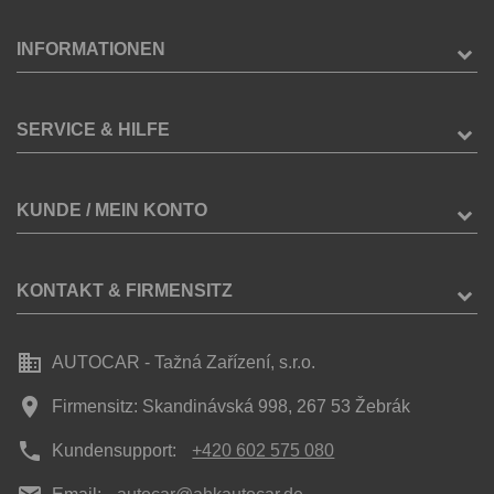
INFORMATIONEN
SERVICE & HILFE
KUNDE / MEIN KONTO
KONTAKT & FIRMENSITZ
business
AUTOCAR - Tažná Zařízení, s.r.o.
place
Firmensitz: Skandinávská 998, 267 53 Žebrák
phone
Kundensupport:
+420 602 575 080