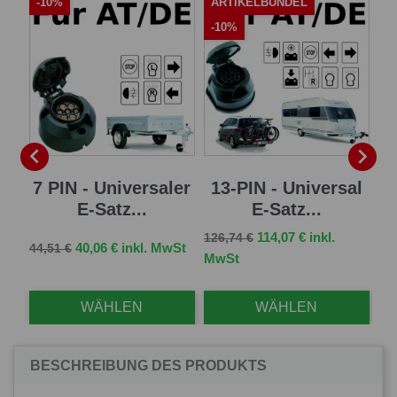
-10%
ARTIKELBÜNDEL
A
-10%
-


sal
7 PIN - Universaler
13-PIN - Universal
13
E-Satz...
E-Satz...
Verkaufspreis
Preis
114,07 € inkl.
126,74 €
Verkaufspreis
Preis
Ve
St
40,06 € inkl. MwSt
44,51 €
96,
MwSt
WÄHLEN
WÄHLEN
BESCHREIBUNG DES PRODUKTS