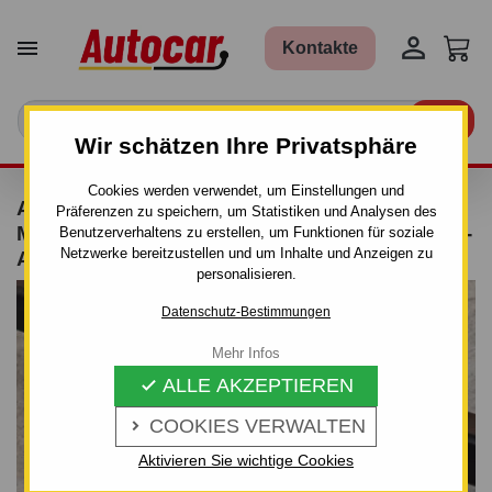


Kontakte

Wir schätzen Ihre Privatsphäre
Cookies werden verwendet, um Einstellungen und
ANHÄNGERKUPPLUNG FÜR DACIA LOGAN
Präferenzen zu speichern, um Statistiken und Analysen des
MCV - COMBI, PICK UP - VON 2007 BIS 2012 -
Benutzerverhaltens zu erstellen, um Funktionen für soziale
Netzwerke bereitzustellen und um Inhalte und Anzeigen zu
AUTOMAT–AHK ABNEHMBAR
personalisieren.
Datenschutz-Bestimmungen
Mehr Infos
ALLE AKZEPTIEREN

COOKIES VERWALTEN

Aktivieren Sie wichtige Cookies