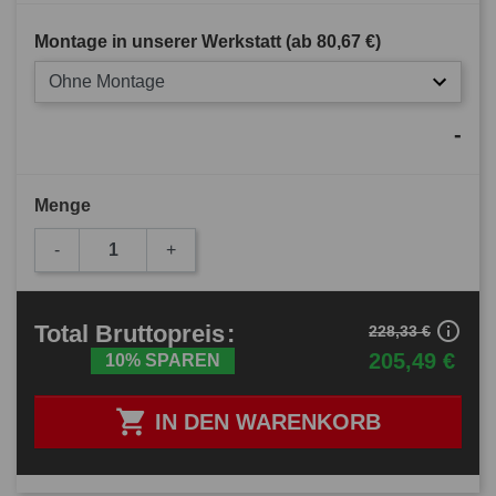
Montage in unserer Werkstatt (ab
80,67 €
)
Ohne Montage
-
Menge
-
+
info_outline
Total
Bruttopreis
:
228,33 €
205,49 €
10% SPAREN

IN DEN WARENKORB