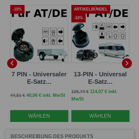
-10%
ARTIKELBÜNDEL
A
-10%
-


sal
7 PIN - Universaler
13-PIN - Universal
13
E-Satz...
E-Satz...
Verkaufspreis
Preis
114,07 € inkl.
126,74 €
Verkaufspreis
Preis
Ve
St
40,06 € inkl. MwSt
44,51 €
96,
MwSt
WÄHLEN
WÄHLEN
BESCHREIBUNG DES PRODUKTS