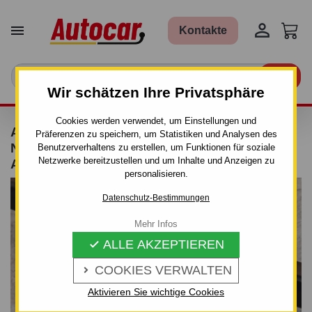


Kontakte

Wir schätzen Ihre Privatsphäre
Cookies werden verwendet, um Einstellungen und
ANHÄNGERKUPPLUNG FÜR DAEWOO
Präferenzen zu speichern, um Statistiken und Analysen des
NUBIRA - KOMBI - VON 2004 - AUTOMAT–
Benutzerverhaltens zu erstellen, um Funktionen für soziale
Netzwerke bereitzustellen und um Inhalte und Anzeigen zu
AHK ABNEHMBAR
personalisieren.
Datenschutz-Bestimmungen
Mehr Infos
ALLE AKZEPTIEREN

COOKIES VERWALTEN

Aktivieren Sie wichtige Cookies