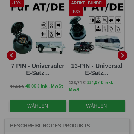
-10%
ARTIKELBÜNDEL
A
-10%
-


sal
7 PIN - Universaler
13-PIN - Universal
13
E-Satz...
E-Satz...
Verkaufspreis
Preis
114,07 € inkl.
126,74 €
Verkaufspreis
Preis
Ve
St
40,06 € inkl. MwSt
44,51 €
96,
MwSt
WÄHLEN
WÄHLEN
BESCHREIBUNG DES PRODUKTS