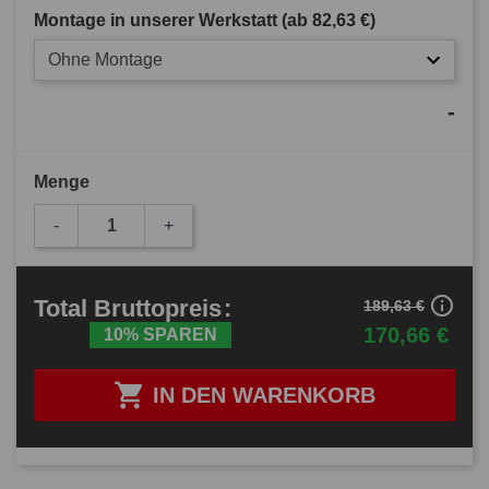
Montage in unserer Werkstatt (ab
82,63 €
)
Ohne Montage
-
Menge
-
+
info_outline
Total
Bruttopreis
:
189,63 €
170,66 €
10% SPAREN

IN DEN WARENKORB