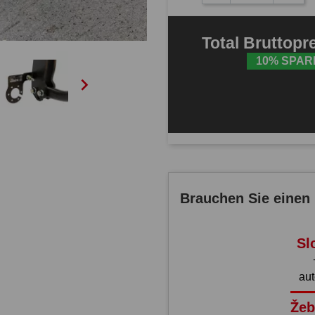
Total
Bruttopr
10% SPAR

Brauchen Sie einen 
Sl
au
Žeb