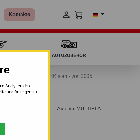

Kontakte
T KINDERN
AUTOZUBEHÖR
re
LA - VAN - manuall–AHK starr - von 2005
und Analysen des
alte und Anzeigen zu
AHK starr für Auto FIAT - Autotyp: MULTIPLA,
on 2005.