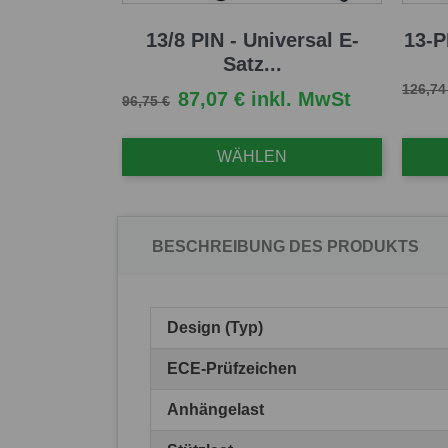
13/8 PIN - Universal E-
13-P
Satz...
Verkau
126,74
Verkaufspreis
Preis
87,07 € inkl. MwSt
96,75 €
WÄHLEN
BESCHREIBUNG DES PRODUKTS
Design (Typ)
ECE-Prüfzeichen
Anhängelast