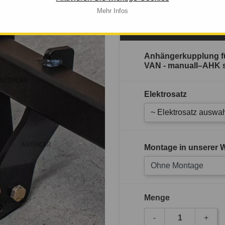
Mehr Infos
Verfügbarkeit: 
Anhängerkupplung fü
VAN - manuall–AHK st
Elektrosatz
~ Elektrosatz auswah
Montage in unserer W
Ohne Montage
Menge
-
+