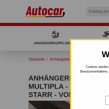
ANHÄNGERKUPPLUNGEN
DACHGEP
W
Startseite
Anhängerkupplungen
FIAT
M
Cookies werden 
Benutzerverhaltens 
ANHÄNGERKUPPLUNG 
MULTIPLA - VAN - MA
STARR - VON 2005