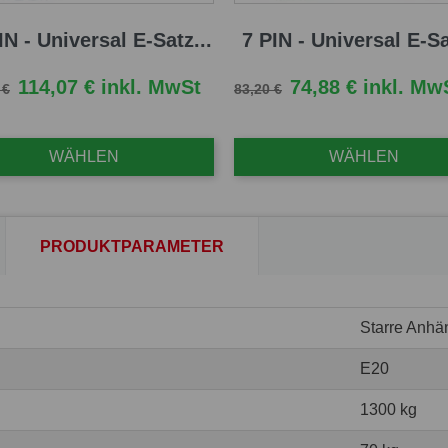
IN - Universal E-Satz...
7 PIN - Universal E-Sa
fspreis
Preis
Verkaufspreis
Preis
114,07 € inkl. MwSt
74,88 € inkl. Mw
 €
83,20 €
WÄHLEN
WÄHLEN
PRODUKTPARAMETER
Starre Anhä
E20
1300 kg