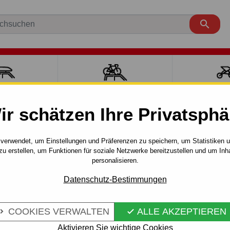

ÄCKTRÄGER
FAHRRADTRÄGER
SPORT MI
ir schätzen Ihre Privatsphä
ULTIPLA
VAN
2005 -
Anhängerkupplung für Fiat MULTIP
verwendet, um Einstellungen und Präferenzen zu speichern, um Statistiken 
zu erstellen, um Funktionen für soziale Netzwerke bereitzustellen und um Inh
FÜR FIAT
personalisieren.
Artikel-Nr.:
R 36 S
NUALL–AHK
Anhängerkupplung - manuell–
Datenschutz-Bestimmungen
Automodell: VAN. Baujahr: v
COOKIES VERWALTEN
ALLE AKZEPTIEREN
Mehr Infos


Aktivieren Sie wichtige Cookies