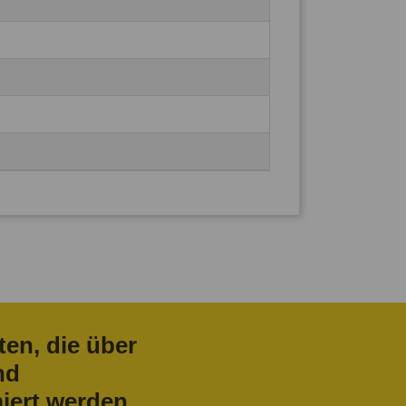
ten, die über
nd
iert werden