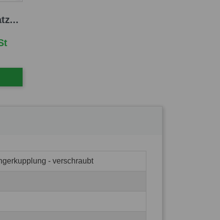
tz...
St
ngerkupplung - verschraubt