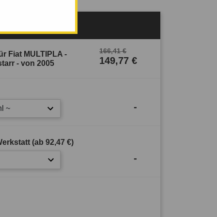
Verfügbar
166,41 €
r Fiat MULTIPLA -
149,77 €
arr - von 2005
-
l ~
erkstatt (ab
92,47 €
)
-