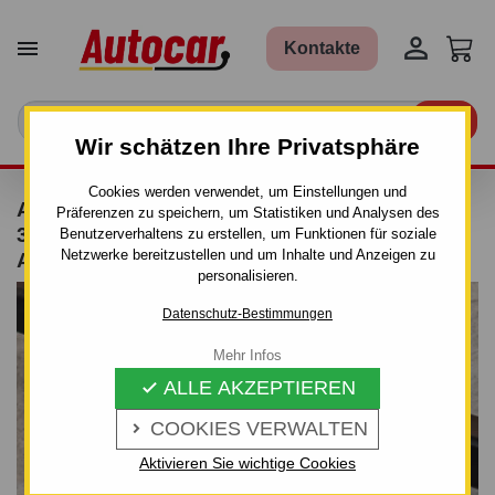


Kontakte

Wir schätzen Ihre Privatsphäre
Cookies werden verwendet, um Einstellungen und
ANHÄNGERKUPPLUNG FÜR FIAT PUNTO -
Präferenzen zu speichern, um Statistiken und Analysen des
3/5-TÜRIG., (188) - AUTOMAT–AHK
Benutzerverhaltens zu erstellen, um Funktionen für soziale
Netzwerke bereitzustellen und um Inhalte und Anzeigen zu
ABNEHMBAR - VON 1999/09
personalisieren.
Datenschutz-Bestimmungen
Mehr Infos
ALLE AKZEPTIEREN

COOKIES VERWALTEN

Aktivieren Sie wichtige Cookies