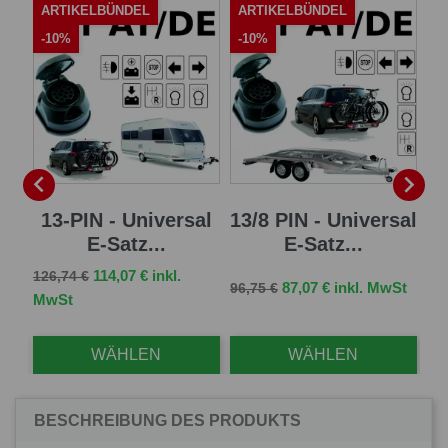
ARTIKELBÜNDEL
ARTIKELBÜNDEL
A
-10%
-10%
-


 E-
13-PIN - Universal
13/8 PIN - Universal
7 
E-Satz...
E-Satz...
Verkaufspreis
Preis
114,07 € inkl.
126,74 €
Verkaufspreis
Preis
Ve
St
87,07 € inkl. MwSt
96,75 €
83,
MwSt
WÄHLEN
WÄHLEN
BESCHREIBUNG DES PRODUKTS