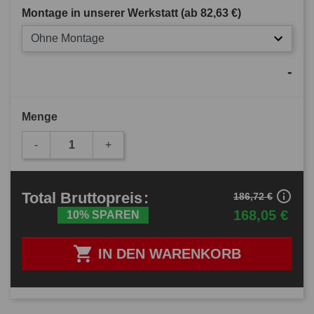
Montage in unserer Werkstatt (ab
82,63 €
)
Ohne Montage
-
Menge
-
+
info_outline
Total
Bruttopreis
:
186,72 €
168,05 €
10% SPAREN

IN DEN WARENKORB