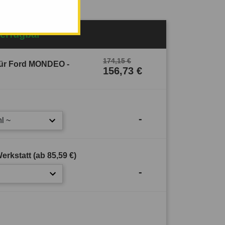
Verfügbar
174,15 €
ür Ford MONDEO -
156,73 €
-
l ~
erkstatt (ab
85,59 €
)
-