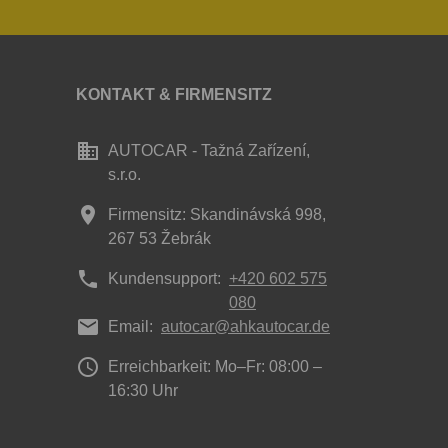
KONTAKT & FIRMENSITZ
business
AUTOCAR - Tažná Zařízení,
s.r.o.
place
Firmensitz: Skandinávská 998,
267 53 Žebrák
phone
Kundensupport:
+420 602 575
080
mail
Email:
autocar@ahkautocar.de
access_time
Erreichbarkeit: Mo–Fr: 08:00 –
16:30 Uhr