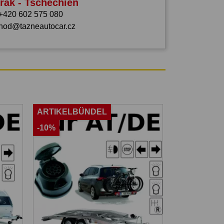
rák - Tschechien
+420 602 575 080
hod@tazneautocar.cz
ARTIKELBÜNDEL
-10%