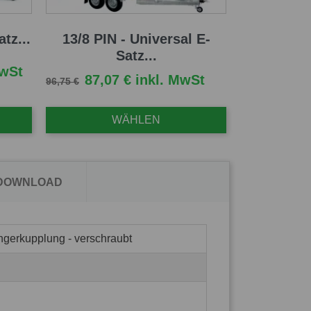
tz...
13/8 PIN - Universal E-
Satz...
MwSt
Verkaufspreis
Preis
87,07 € inkl. MwSt
96,75 €
WÄHLEN
 DOWNLOAD
ngerkupplung - verschraubt