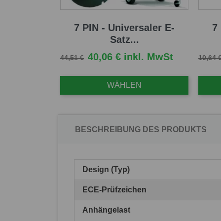
7 PIN - Universaler E-
7
Satz...
Verkaufspreis
Preis
Verkau
40,06 € inkl. MwSt
44,51 €
10,64 
WÄHLEN
BESCHREIBUNG DES PRODUKTS
Design (Typ)
ECE-Prüfzeichen
Anhängelast