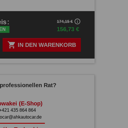
info_outline
eis
:
174,15 €
156,73 €
EN

IN DEN WARENKORB
professionellen Rat?
owakei (E-Shop)
+421 435 864 864
tocar@ahkautocar.de