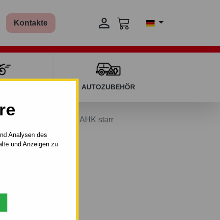

Kontakte
T KINDERN
AUTOZUBEHÖR
re
rd MONDEO - manuall–AHK starr
und Analysen des
alte und Anzeigen zu
–AHK starr.
. 01.2001 - 04.2007