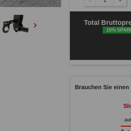
-
+
Total
Bruttopr

10% SPAR
Brauchen Sie einen 
Sl
au