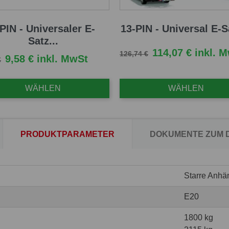
 PIN - Universaler E-
13-PIN - Universal E-Sa
Satz...
Verkaufspreis
Preis
114,07 € inkl. 
126,74 €
fspreis
Preis
9,58 € inkl. MwSt
€
WÄHLEN
WÄHLEN
PRODUKTPARAMETER
DOKUMENTE ZUM
Starre Anhä
E20
1800 kg