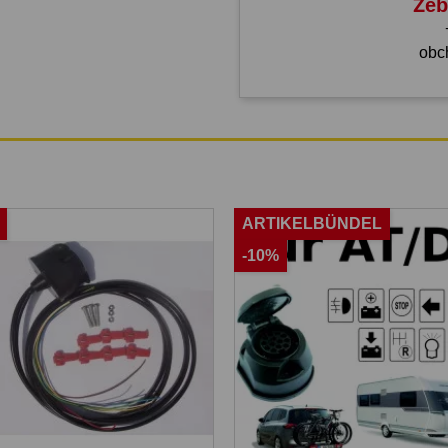
Žeb
obc
ARTIKELBÜNDEL
-10%