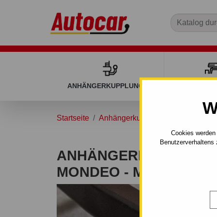
ANHÄNGERKUPPLUNGEN
DACHGEP
W
Startseite
Anhängerkupplungen
FORD
Cookies werden 
Benutzerverhaltens 
ANHÄNGERKUPPLUNG
MONDEO - MANUALL–