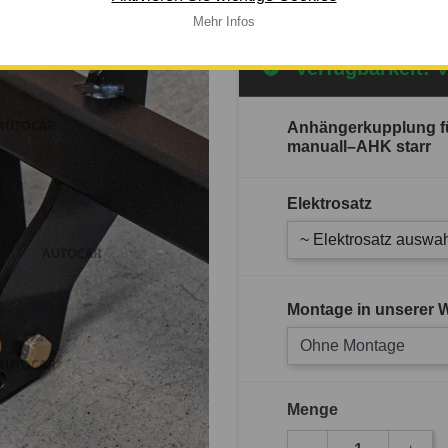
Mehr Infos
Verfügbarkeit: 
Anhängerkupplung f
manuall–AHK starr
Elektrosatz
~ Elektrosatz auswah
Montage in unserer W
Ohne Montage
Menge