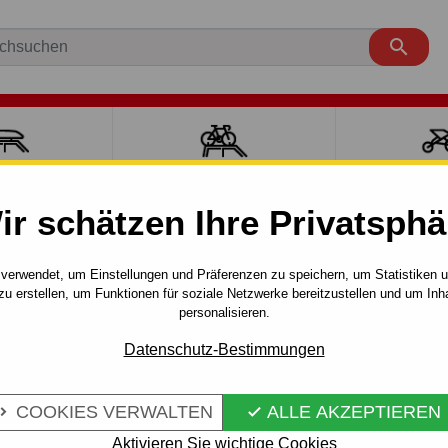

ÄCKTRÄGER
FAHRRADTRÄGER
SPORT MI
ir schätzen Ihre Privatsphä
MONDEO
Combi
2000 - 2007
Anhängerkupplung für Fo
verwendet, um Einstellungen und Präferenzen zu speichern, um Statistiken 
zu erstellen, um Funktionen für soziale Netzwerke bereitzustellen und um Inh
 FÜR FORD
personalisieren.
Artikel-Nr.:
C 38 S
AHK STARR
Anhängerkupplung - manuell
Datenschutz-Bestimmungen
Ford Mondeo, Turnier (kombi)
COOKIES VERWALTEN
ALLE AKZEPTIEREN


Mehr Infos
Aktivieren Sie wichtige Cookies