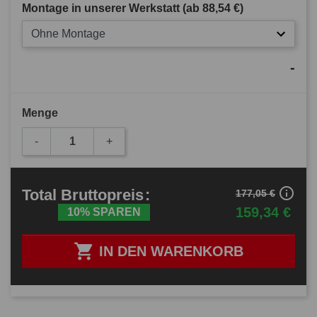
Montage in unserer Werkstatt (ab
88,54 €
)
Ohne Montage
-
Menge
-
+
info_outline
Total
Bruttopreis
:
177,05 €
159,34 €
10% SPAREN

IN DEN WARENKORB