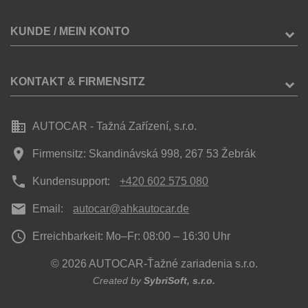
KUNDE / MEIN KONTO
KONTAKT & FIRMENSITZ
business
AUTOCAR - Tažná Zařízení, s.r.o.
place
Firmensitz: Skandinávská 998, 267 53 Žebrák
phone
Kundensupport:
+420 602 575 080
mail
Email:
autocar@ahkautocar.de
access_time
Erreichbarkeit: Mo–Fr: 08:00 – 16:30 Uhr
© 2026 AUTOCAR-Ťažné zariadenia s.r.o.
Created by
SybriSoft, s.r.o.