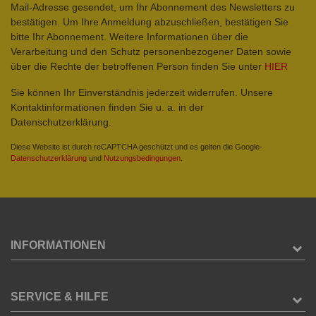
Mail-Adresse gesendet, um Ihr Abonnement des Newsletters zu
bestätigen. Um Ihre Anmeldung abzuschließen, bestätigen Sie
bitte Ihr Abonnement. Weitere Informationen über die
Verarbeitung und den Schutz personenbezogener Daten sowie
über die Rechte der betroffenen Person finden Sie unter
HIER
Sie können Ihr Einverständnis jederzeit widerrufen. Unsere
Kontaktinformationen finden Sie u. a. in der
Datenschutzerklärung.
Diese Website ist durch reCAPTCHA geschützt und es gelten die Google-
Datenschutzerklärung
und
Nutzungsbedingungen
.
INFORMATIONEN
SERVICE & HILFE