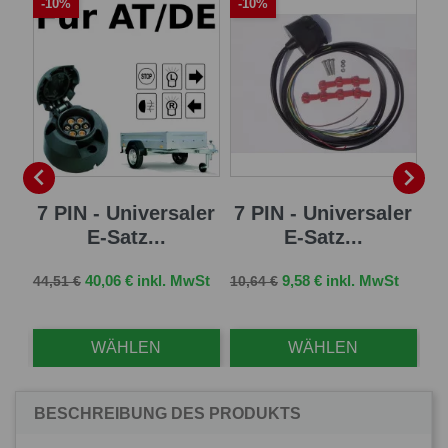
-10%
-10%
A
-


sal
7 PIN - Universaler
7 PIN - Universaler
1
E-Satz...
E-Satz...
Ve
126
Verkaufspreis
Preis
Verkaufspreis
Preis
St
40,06 € inkl. MwSt
9,58 € inkl. MwSt
44,51 €
10,64 €
Mw
WÄHLEN
WÄHLEN
BESCHREIBUNG DES PRODUKTS