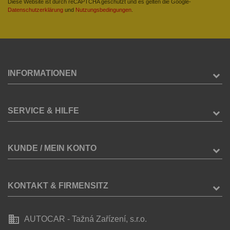
Diese Website ist durch reCAPTCHA geschützt und es gelten die Google-
Datenschutzerklärung
und
Nutzungsbedingungen
.
INFORMATIONEN
SERVICE & HILFE
KUNDE / MEIN KONTO
KONTAKT & FIRMENSITZ
business
AUTOCAR - Tažná Zařízení, s.r.o.