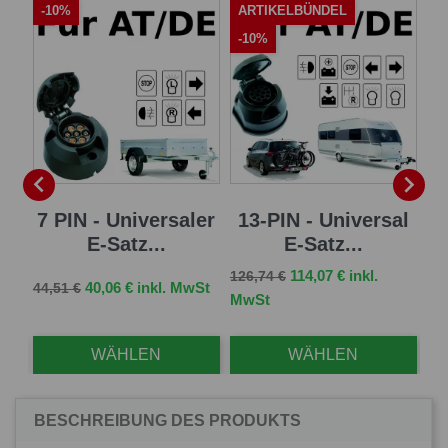
-10%
ARTIKELBÜNDEL
A
-10%
-


sal
7 PIN - Universaler
13-PIN - Universal
13
E-Satz...
E-Satz...
Verkaufspreis
Preis
114,07 € inkl.
126,74 €
Verkaufspreis
Preis
Ve
St
40,06 € inkl. MwSt
44,51 €
96,
MwSt
WÄHLEN
WÄHLEN
BESCHREIBUNG DES PRODUKTS