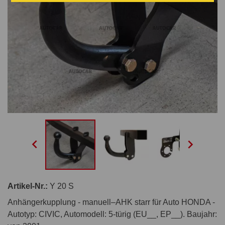


Artikel-Nr.:
Y 20 S
Anhängerkupplung - manuell–AHK starr für Auto HONDA -
Autotyp: CIVIC, Automodell: 5-türig (EU__, EP__). Baujahr: