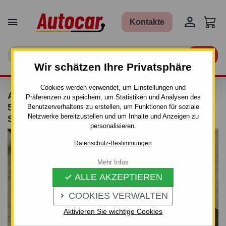


Kontakte

Wir schätzen Ihre Privatsphäre
Cookies werden verwendet, um Einstellungen und
ANHÄNGERKUPPLUNG FÜR HONDA CIVIC -
Präferenzen zu speichern, um Statistiken und Analysen des
5-TÜRIG. (EU__, EP__) - MANUELL–AHK
Benutzerverhaltens zu erstellen, um Funktionen für soziale
Netzwerke bereitzustellen und um Inhalte und Anzeigen zu
STARR - VON 2001
personalisieren.
Datenschutz-Bestimmungen
Mehr Infos
ALLE AKZEPTIEREN

COOKIES VERWALTEN

Aktivieren Sie wichtige Cookies