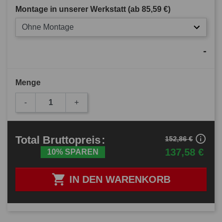
Montage in unserer Werkstatt (ab
85,59 €
)
Ohne Montage
-
Menge
-
+
info_outline
Total
Bruttopreis
:
152,86 €
137,58 €
10% SPAREN

IN DEN WARENKORB