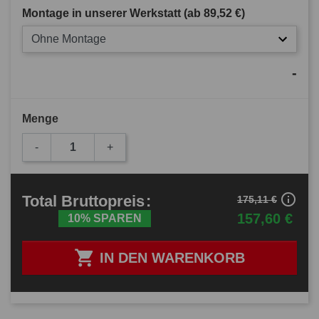
Montage in unserer Werkstatt (ab
89,52 €
)
Ohne Montage
-
Menge
-
+
info_outline
Total
Bruttopreis
:
175,11 €
157,60 €
10% SPAREN

IN DEN WARENKORB