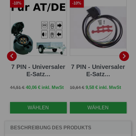
-10%
-10%
A
-


sal
7 PIN - Universaler
7 PIN - Universaler
1
E-Satz...
E-Satz...
Ve
126
Verkaufspreis
Preis
Verkaufspreis
Preis
St
40,06 € inkl. MwSt
9,58 € inkl. MwSt
44,51 €
10,64 €
Mw
WÄHLEN
WÄHLEN
BESCHREIBUNG DES PRODUKTS