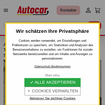


Kontakte

Wir schätzen Ihre Privatsphäre
Cookies werden verwendet, um Einstellungen und
ANHÄNGERKUPPLUNG FÜR HYUNDAI
Präferenzen zu speichern, um Statistiken und Analysen des
TUSCON - 5-TÜRIG. (JM) - MANUALL–AHK
Benutzerverhaltens zu erstellen, um Funktionen für soziale
Netzwerke bereitzustellen und um Inhalte und Anzeigen zu
STARR - VON 2004 BIS 2011
personalisieren.
Datenschutz-Bestimmungen
Mehr Infos
ALLE AKZEPTIEREN

COOKIES VERWALTEN

Aktivieren Sie wichtige Cookies