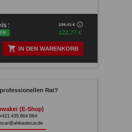
info_outline
eis
:
136,41 €
122,77 €
EN

IN DEN WARENKORB
professionellen Rat?
owakei (E-Shop)
+421 435 864 864
tocar@ahkautocar.de