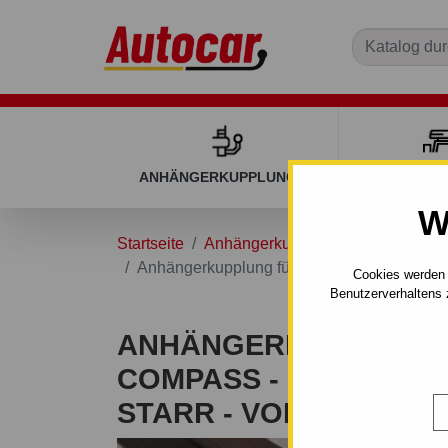
ANHÄNGERKUPPLUNGEN
DACHGEP
W
Startseite
Anhängerkupplungen
JEEP
Anhängerkupplung für Jeep COMPASS - MK 
Cookies werden 
Benutzerverhaltens 
ANHÄNGERKUPPLUNG 
COMPASS - MK - MAN
STARR - VON 2006