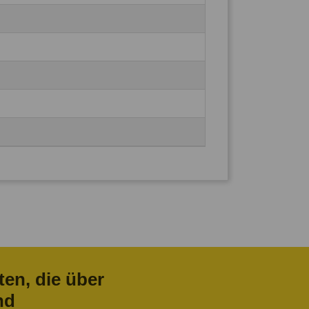
ten, die über
nd