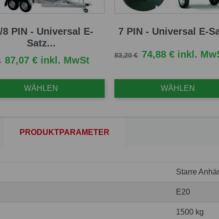
/8 PIN - Universal E-
7 PIN - Universal E-Sa
Satz...
Verkaufspreis
Preis
74,88 € inkl. Mw
83,20 €
fspreis
Preis
87,07 € inkl. MwSt
€
WÄHLEN
WÄHLEN
PRODUKTPARAMETER
Starre Anhä
E20
1500 kg