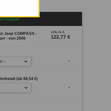
Verfügbar
136,41 €
ür Jeep COMPASS -
122,77 €
rr - von 2006
-
l ~
erkstatt (ab
88,54 €
)
-