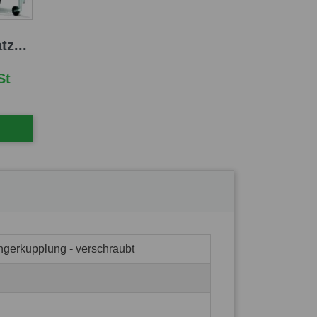
tz...
St
ngerkupplung - verschraubt