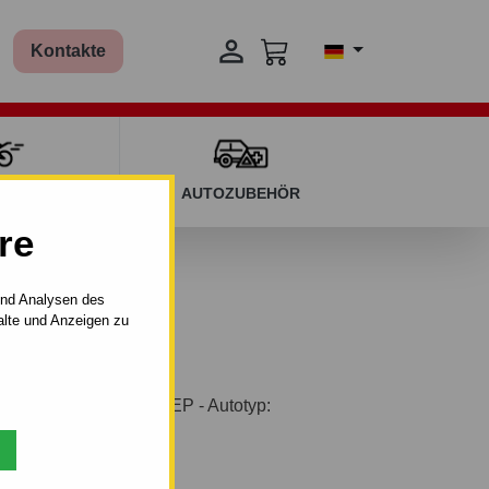

Kontakte
T KINDERN
AUTOZUBEHÖR
re
und Analysen des
alte und Anzeigen zu
AHK starr für Auto JEEP - Autotyp:
aujahr: von 2006.