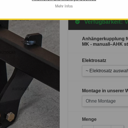
Mehr Infos
Verfügbarkeit: 
Anhängerkupplung f
MK - manuall–AHK sta
Elektrosatz
~ Elektrosatz auswah
Montage in unserer W
Ohne Montage
Menge