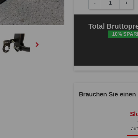
-
+
Total
Bruttopr
10% SPAR

Brauchen Sie einen 
Sl
au