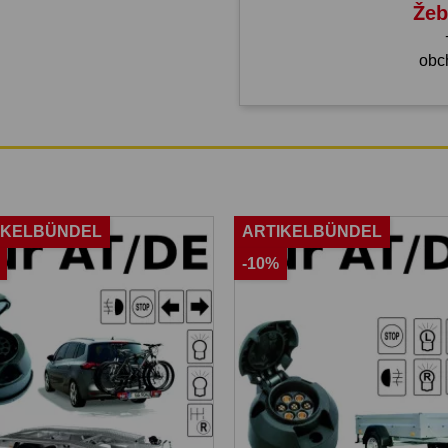
Žeb
obc
IKELBÜNDEL
ARTIKELBÜNDEL
-10%