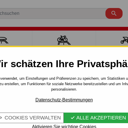

ÄCKTRÄGER
FAHRRADTRÄGER
SPORT MI
ir schätzen Ihre Privatsphä
COMPASS
SUV
2006 - 2016
- manuall–AHK starr - von 2006
verwendet, um Einstellungen und Präferenzen zu speichern, um Statistiken 
zu erstellen, um Funktionen für soziale Netzwerke bereitzustellen und um Inh
personalisieren.
FÜR JEEP
Artikel-Nr.:
JP 07 S
Datenschutz-Bestimmungen
UALL–AHK
Anhängerkupplung - manuell–
COMPASS, Automodell: MK. B
COOKIES VERWALTEN
ALLE AKZEPTIEREN


Mehr Infos
Aktivieren Sie wichtige Cookies