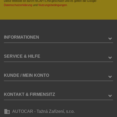
Diese Website ist durch reCAPTCHA geschützt und es gelten die Google-
Datenschutzerklärung
und
Nutzungsbedingungen
.
INFORMATIONEN
SERVICE & HILFE
KUNDE / MEIN KONTO
KONTAKT & FIRMENSITZ
business
AUTOCAR - Tažná Zařízení, s.r.o.