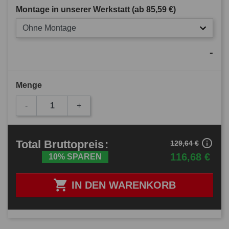
Montage in unserer Werkstatt (ab
85,59 €
)
Ohne Montage
-
Menge
-
+
info_outline
Total
Bruttopreis
:
129,64 €
116,68 €
10% SPAREN

IN DEN WARENKORB