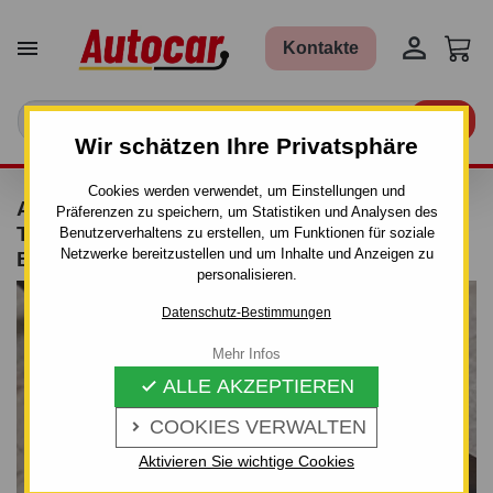


Kontakte

Wir schätzen Ihre Privatsphäre
Cookies werden verwendet, um Einstellungen und
ANHÄNGERKUPPLUNG FÜR KIA R I O - 5-
Präferenzen zu speichern, um Statistiken und Analysen des
TÜRIG - MANUALL–AHK STARR - VON 2005
Benutzerverhaltens zu erstellen, um Funktionen für soziale
Netzwerke bereitzustellen und um Inhalte und Anzeigen zu
BIS 2009/09
personalisieren.
Datenschutz-Bestimmungen
Mehr Infos
ALLE AKZEPTIEREN

COOKIES VERWALTEN

Aktivieren Sie wichtige Cookies