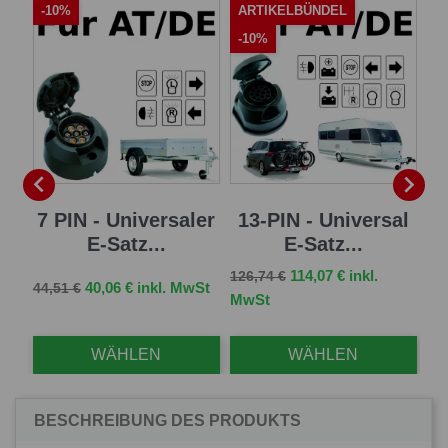
-10%
ARTIKELBÜNDEL
A
-10%
-


sal
7 PIN - Universaler
13-PIN - Universal
13
E-Satz...
E-Satz...
Verkaufspreis
Preis
114,07 € inkl.
126,74 €
Verkaufspreis
Preis
Ve
St
40,06 € inkl. MwSt
44,51 €
96,
MwSt
WÄHLEN
WÄHLEN
BESCHREIBUNG DES PRODUKTS