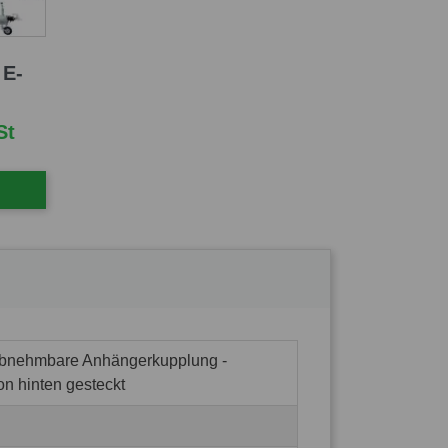
 E-
St
abnehmbare Anhängerkupplung -
on hinten gesteckt