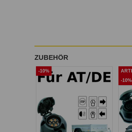
ZUBEHÖR
-10%
ART
-10%