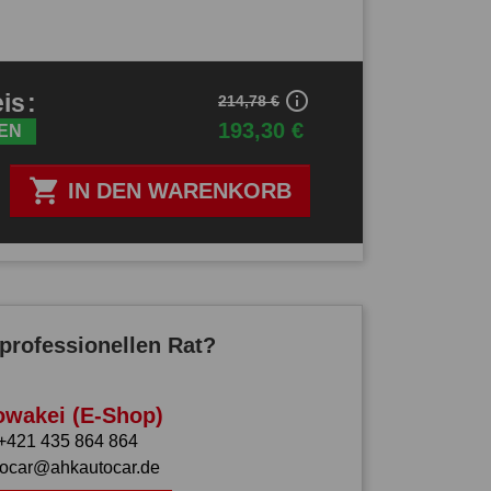
info_outline
eis
:
214,78 €
193,30 €
EN

IN DEN WARENKORB
professionellen Rat?
owakei (E-Shop)
+421 435 864 864
tocar@ahkautocar.de