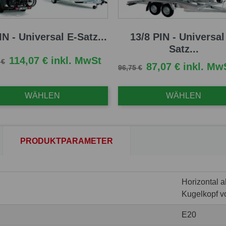
IN - Universal E-Satz...
13/8 PIN - Universal
Satz...
fspreis
Preis
114,07 € inkl. MwSt
 €
Verkaufspreis
Preis
87,07 € inkl. Mw
96,75 €
WÄHLEN
WÄHLEN
PRODUKTPARAMETER
Horizontal 
Kugelkopf v
E20