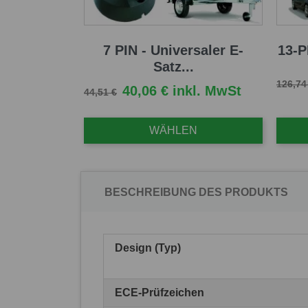
7 PIN - Universaler E-
13-P
Satz...
Verkau
126,74
Verkaufspreis
Preis
40,06 € inkl. MwSt
44,51 €
WÄHLEN
BESCHREIBUNG DES PRODUKTS
Design (Typ)
ECE-Prüfzeichen