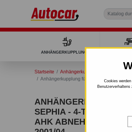
ANHÄNGERKUPPLUNGEN
DACHGEP
W
Startseite
Anhängerkupplungen
KIA
SE
Anhängerkupplung für Kia SEPHIA - 4-türi
Cookies werden 
Benutzerverhaltens 
ANHÄNGERKUPPLUNG 
SEPHIA - 4-TÜRIG (FB)
AHK ABNEHMBAR - VON
2001/04