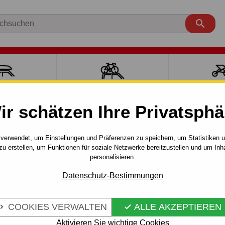

ÄCKTRÄGER
FAHRRADTRÄGER
SPORT MI
ir schätzen Ihre Privatsphä
PHIA
4 tür.
1999 - 2001
g (FB) - automat–AHK abnehmbar - von 1998 bis 2001/04
verwendet, um Einstellungen und Präferenzen zu speichern, um Statistiken 
zu erstellen, um Funktionen für soziale Netzwerke bereitzustellen und um Inh
personalisieren.
FÜR KIA
Artikel-Nr.:
T 06 Au
Datenschutz-Bestimmungen
 - AUTOMAT–
Anhängerkupplung - automat–
SEPHIA, Automodell: 4-türig 
 1998 BIS
COOKIES VERWALTEN
ALLE AKZEPTIEREN


Mehr Infos
Aktivieren Sie wichtige Cookies