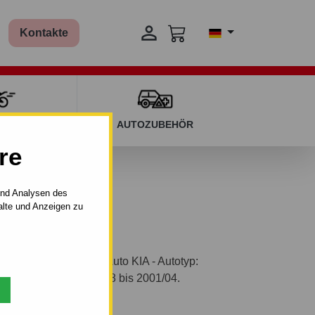

Kontakte
T KINDERN
AUTOZUBEHÖR
re
und Analysen des
alte und Anzeigen zu
AHK abnehmbar für Auto KIA - Autotyp:
(FB). Baujahr: von 1998 bis 2001/04.