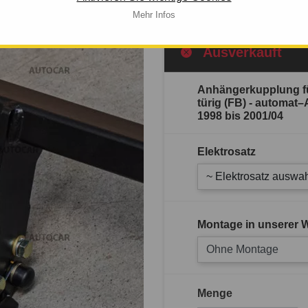
Mehr Infos
Ausverkauft
Anhängerkupplung fü
türig (FB) - automa
1998 bis 2001/04
Elektrosatz
~ Elektrosatz auswah
Montage in unserer W
Ohne Montage
Menge