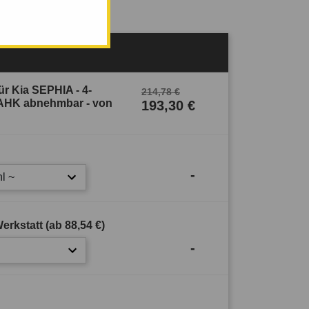
r Kia SEPHIA - 4-
214,78 €
t–AHK abnehmbar - von
193,30 €
-
l ~
erkstatt (ab
88,54 €
)
-