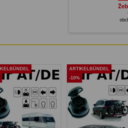
Žeb
obc
IKELBÜNDEL
ARTIKELBÜNDEL
-10%