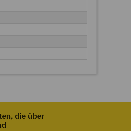
ten, die über
nd