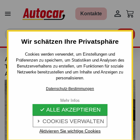


Kontakte

Wir schätzen Ihre Privatsphäre
Cookies werden verwendet, um Einstellungen und
ANHÄNGERKUPPLUNG FÜR SORENTO - 5-
Präferenzen zu speichern, um Statistiken und Analysen des
TÜRIG (XM) - AUTOMAT VERTIKAL–AHK
Benutzerverhaltens zu erstellen, um Funktionen für soziale
Netzwerke bereitzustellen und um Inhalte und Anzeigen zu
ABNEHMBAR - VON 2009
personalisieren.
Datenschutz-Bestimmungen
Mehr Infos
ALLE AKZEPTIEREN

COOKIES VERWALTEN

Aktivieren Sie wichtige Cookies