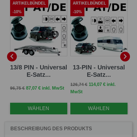
ARTIKELBÜNDEL
ARTIKELBÜNDEL
A
-10%
-10%
-


 E-
13/8 PIN - Universal
13-PIN - Universal
7 
E-Satz...
E-Satz...
Verkaufspreis
Preis
114,07 € inkl.
126,74 €
Verkaufspreis
Preis
Ve
St
87,07 € inkl. MwSt
96,75 €
83,
MwSt
WÄHLEN
WÄHLEN
BESCHREIBUNG DES PRODUKTS