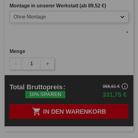
Montage in unserer Werkstatt (ab
89,52 €
)
Ohne Montage
-
Menge
-
+
info_outline
Total
Bruttopreis
:
368,61 €
331,75 €
10% SPAREN

IN DEN WARENKORB