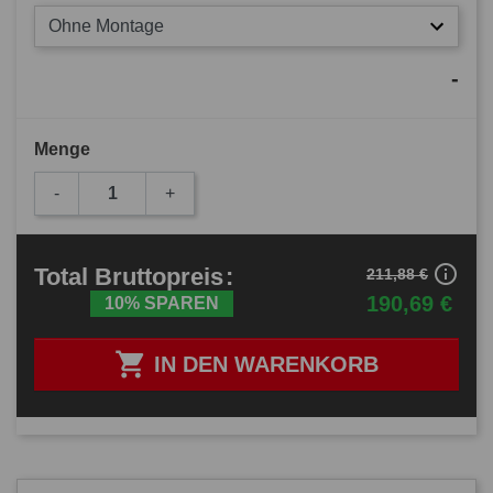
Ohne Montage
-
Menge
-
+
info_outline
Total
Bruttopreis
:
211,88 €
190,69 €
10% SPAREN

IN DEN WARENKORB