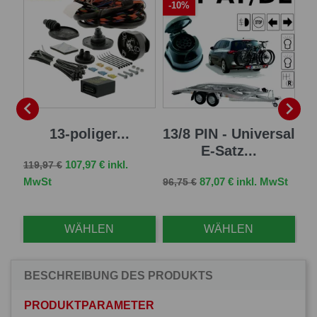
-10%
-


al
13-poliger...
13/8 PIN - Universal
7 
E-Satz...
Verkaufspreis
Preis
107,97 € inkl.
119,97 €
Verkaufspreis
Preis
Ve
MwSt
87,07 € inkl. MwSt
96,75 €
83,
WÄHLEN
WÄHLEN
BESCHREIBUNG DES PRODUKTS
PRODUKTPARAMETER