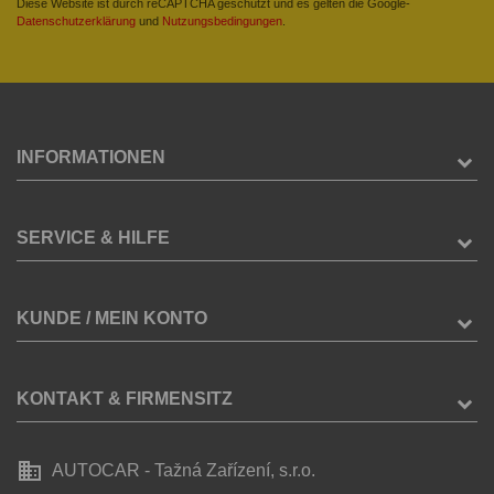
Diese Website ist durch reCAPTCHA geschützt und es gelten die Google-
Datenschutzerklärung
und
Nutzungsbedingungen
.
INFORMATIONEN
SERVICE & HILFE
KUNDE / MEIN KONTO
KONTAKT & FIRMENSITZ
business
AUTOCAR - Tažná Zařízení, s.r.o.