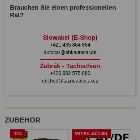
Brauchen Sie einen professionellen
Rat?
Slowakei (E-Shop)
+421 435 864 864
autocar@ahkautocar.de
Žebrák - Tschechien
+420 602 575 080
obchod@tazneautocar.cz
ZUBEHÖR
-10%
ARTIKELBÜNDEL
A