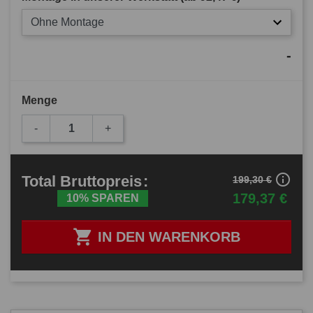
Ohne Montage
-
Menge
-
+
info_outline
Total
Bruttopreis
:
199,30 €
179,37 €
10% SPAREN

IN DEN WARENKORB