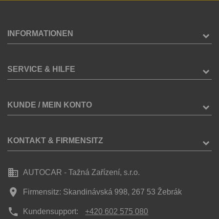
INFORMATIONEN
SERVICE & HILFE
KUNDE / MEIN KONTO
KONTAKT & FIRMENSITZ
business
AUTOCAR - Tažná Zařízení, s.r.o.
place
Firmensitz: Skandinávská 998, 267 53 Žebrák
phone
Kundensupport:
+420 602 575 080