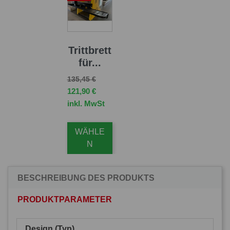
Trittbrett
für...
Verkaufspreis
Preis
135,45 €
121,90 €
inkl. MwSt
WÄHLE
N
BESCHREIBUNG DES PRODUKTS
PRODUKTPARAMETER
Design (Typ)