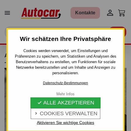


Kontakte

Wir schätzen Ihre Privatsphäre
Cookies werden verwendet, um Einstellungen und
ANHÄNGERKUPPLUNG FÜR MAZDA B 2500
Präferenzen zu speichern, um Statistiken und Analysen des
- 4 WD - FESTEINBAU - VON 1996
Benutzerverhaltens zu erstellen, um Funktionen für soziale
Netzwerke bereitzustellen und um Inhalte und Anzeigen zu
personalisieren.
Datenschutz-Bestimmungen
Mehr Infos
ALLE AKZEPTIEREN

COOKIES VERWALTEN

Aktivieren Sie wichtige Cookies