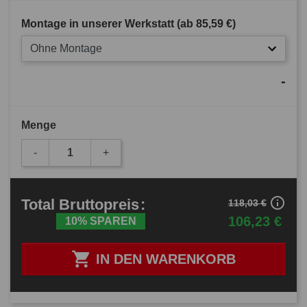
Montage in unserer Werkstatt (ab
85,59 €
)
Ohne Montage
-
Menge
-
+
info_outline
Total
Bruttopreis
:
118,03 €
106,23 €
10% SPAREN

IN DEN WARENKORB