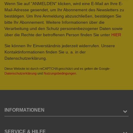
Wenn Sie auf "ANMELDEN" klicken, wird eine E-Mail an Ihre E-
Mail-Adresse gesendet, um Ihr Abonnement des Newsletters zu
bestätigen. Um Ihre Anmeldung abzuschließen, bestätigen Sie
bitte Ihr Abonnement. Weitere Informationen über die
Verarbeitung und den Schutz personenbezogener Daten sowie
über die Rechte der betroffenen Person finden Sie unter
HIER
Sie können Ihr Einverständnis jederzeit widerrufen. Unsere
Kontaktinformationen finden Sie u. a. in der
Datenschutzerklärung.
Diese Website ist durch reCAPTCHA geschützt und es gelten die Google-
Datenschutzerklärung
und
Nutzungsbedingungen
.
INFORMATIONEN
SERVICE & HILFE