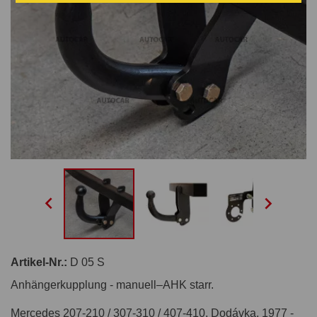


Artikel-Nr.:
D 05 S
Anhängerkupplung - manuell–AHK starr.
Mercedes 207-210 / 307-310 / 407-410, Dodávka. 1977 -