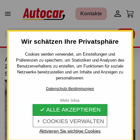


Kontakte

Wir schätzen Ihre Privatsphäre
Cookies werden verwendet, um Einstellungen und
ANHÄNGERKUPPLUNG FÜR MERCEDES
Präferenzen zu speichern, um Statistiken und Analysen des
207-210 / 307-310 / 407-410 - MANUALL–AHK
Benutzerverhaltens zu erstellen, um Funktionen für soziale
Netzwerke bereitzustellen und um Inhalte und Anzeigen zu
STARR
personalisieren.
Datenschutz-Bestimmungen
Mehr Infos
ALLE AKZEPTIEREN

COOKIES VERWALTEN

Aktivieren Sie wichtige Cookies