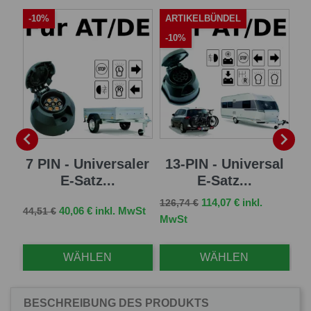
-10%
ARTIKELBÜNDEL
A
-10%
-


sal
7 PIN - Universaler
13-PIN - Universal
13
E-Satz...
E-Satz...
Verkaufspreis
Preis
114,07 € inkl.
126,74 €
Verkaufspreis
Preis
Ve
St
40,06 € inkl. MwSt
44,51 €
96,
MwSt
WÄHLEN
WÄHLEN
BESCHREIBUNG DES PRODUKTS