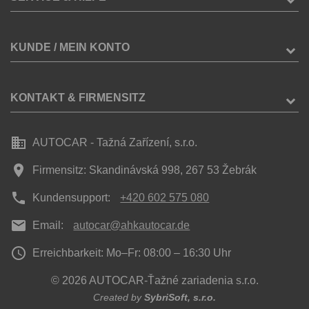
KUNDE / MEIN KONTO
KONTAKT & FIRMENSITZ
business
AUTOCAR - Tažná Zařízení, s.r.o.
place
Firmensitz: Skandinávská 998, 267 53 Žebrák
phone
Kundensupport:
+420 602 575 080
mail
Email:
autocar@ahkautocar.de
access_time
Erreichbarkeit: Mo–Fr: 08:00 – 16:30 Uhr
© 2026 AUTOCAR-Ťažné zariadenia s.r.o.
Created by
SybriSoft, s.r.o.