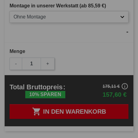
Montage in unserer Werkstatt (ab
85,59 €
)
Ohne Montage
-
Menge
-
+
info_outline
Total
Bruttopreis
:
175,11 €
157,60 €
10% SPAREN

IN DEN WARENKORB