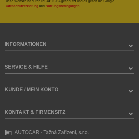
Diese Website ist durch reCAPTCHA geschützt und es gelten die Google-
Datenschutzerklärung
und
Nutzungsbedingungen
.
INFORMATIONEN
SERVICE & HILFE
KUNDE / MEIN KONTO
KONTAKT & FIRMENSITZ
business
AUTOCAR - Tažná Zařízení, s.r.o.