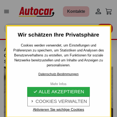


Kontakte

Wir schätzen Ihre Privatsphäre
Cookies werden verwendet, um Einstellungen und
ANHÄNGERKUPPLUNG FÜR MITSUBISHI
Präferenzen zu speichern, um Statistiken und Analysen des
GRANDIS - 5-TÜRIG VAN - MANUALL–AHK
Benutzerverhaltens zu erstellen, um Funktionen für soziale
Netzwerke bereitzustellen und um Inhalte und Anzeigen zu
STARR - VON 2004
personalisieren.
Datenschutz-Bestimmungen
Mehr Infos
ALLE AKZEPTIEREN

COOKIES VERWALTEN

Aktivieren Sie wichtige Cookies