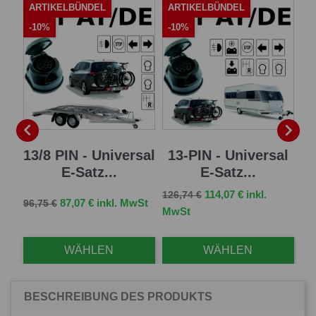
ARTIKELBÜNDEL
ARTIKELBÜNDEL
A
-10%
-10%
-


 E-
13/8 PIN - Universal
13-PIN - Universal
7 
E-Satz...
E-Satz...
Verkaufspreis
Preis
114,07 € inkl.
126,74 €
Verkaufspreis
Preis
Ve
St
87,07 € inkl. MwSt
96,75 €
83,
MwSt
WÄHLEN
WÄHLEN
BESCHREIBUNG DES PRODUKTS