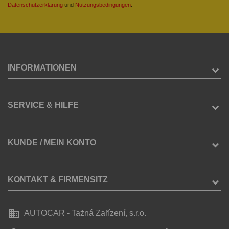
Datenschutzerklärung
und
Nutzungsbedingungen
.
INFORMATIONEN
SERVICE & HILFE
KUNDE / MEIN KONTO
KONTAKT & FIRMENSITZ
business
AUTOCAR - Tažná Zařízení, s.r.o.