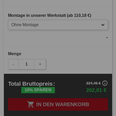
Montage in unserer Werkstatt (ab
110,18 €
)
Ohne Montage
-
Menge
-
+
info_outline
Total
Bruttopreis
:
224,46 €
202,01 €
10% SPAREN

IN DEN WARENKORB