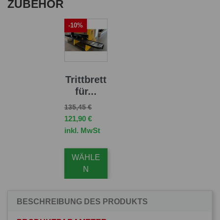
ZUBEHÖR
-10%
Trittbrett
für...
Verkaufspreis
Preis
135,45 €
121,90 €
inkl. MwSt
WÄHLE
N
BESCHREIBUNG DES PRODUKTS