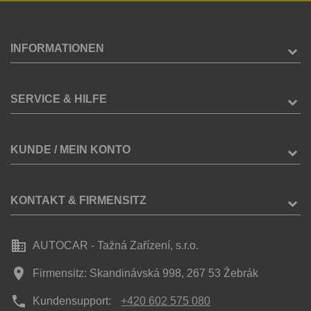
INFORMATIONEN
SERVICE & HILFE
KUNDE / MEIN KONTO
KONTAKT & FIRMENSITZ
business
AUTOCAR - Tažná Zařízení, s.r.o.
place
Firmensitz: Skandinávská 998, 267 53 Žebrák
phone
Kundensupport:
+420 602 575 080