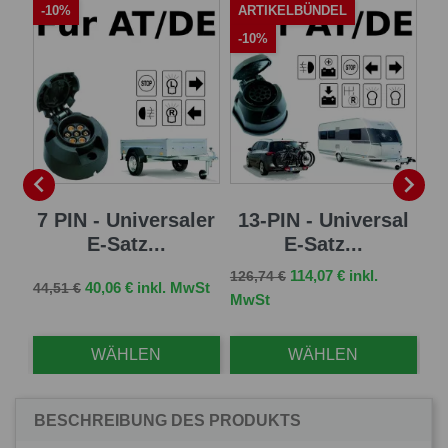
-10%
ARTIKELBÜNDEL
A
-10%
-


sal
7 PIN - Universaler
13-PIN - Universal
13
E-Satz...
E-Satz...
Verkaufspreis
Preis
114,07 € inkl.
126,74 €
Verkaufspreis
Preis
Ve
St
40,06 € inkl. MwSt
44,51 €
96,
MwSt
WÄHLEN
WÄHLEN
BESCHREIBUNG DES PRODUKTS