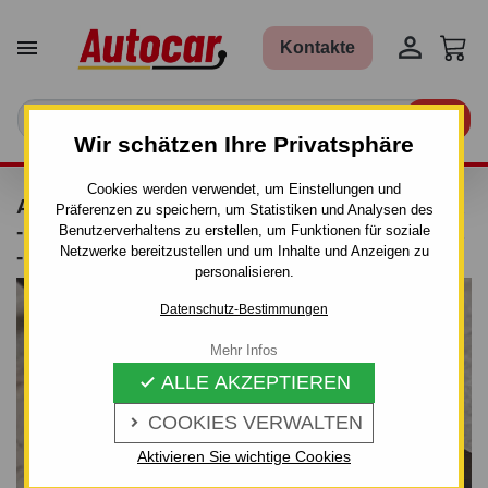


Kontakte

Wir schätzen Ihre Privatsphäre
Cookies werden verwendet, um Einstellungen und
ANHÄNGERKUPPLUNG FÜR NISSAN MICRA
Präferenzen zu speichern, um Statistiken und Analysen des
- 3/5-TÜRIG., ( K11 ) - MANUALL–AHK STARR
Benutzerverhaltens zu erstellen, um Funktionen für soziale
Netzwerke bereitzustellen und um Inhalte und Anzeigen zu
- VON 1992/08 BIS 2002
personalisieren.
Datenschutz-Bestimmungen
Mehr Infos
ALLE AKZEPTIEREN

COOKIES VERWALTEN

Aktivieren Sie wichtige Cookies