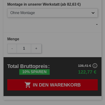
Montage in unserer Werkstatt (ab
82,63 €
)
Ohne Montage
-
Menge
-
+
info_outline
Total
Bruttopreis
:
136,41 €
122,77 €
10% SPAREN

IN DEN WARENKORB