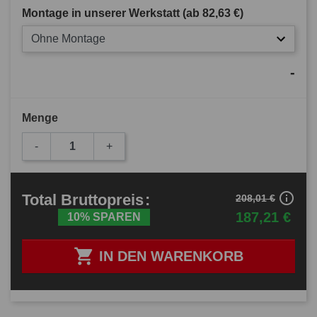
Montage in unserer Werkstatt (ab
82,63 €
)
Ohne Montage
-
Menge
-
+
info_outline
Total
Bruttopreis
:
208,01 €
187,21 €
10% SPAREN

IN DEN WARENKORB