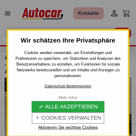


Kontakte

Wir schätzen Ihre Privatsphäre
Cookies werden verwendet, um Einstellungen und
ANHÄNGERKUPPLUNG FÜR NISSAN MICRA
Präferenzen zu speichern, um Statistiken und Analysen des
- 3/5-TÜRIG.(K 12) - AUTOMAT–AHK
Benutzerverhaltens zu erstellen, um Funktionen für soziale
Netzwerke bereitzustellen und um Inhalte und Anzeigen zu
ABNEHMBAR - VON 2003/02
personalisieren.
Datenschutz-Bestimmungen
Mehr Infos
ALLE AKZEPTIEREN

COOKIES VERWALTEN

Aktivieren Sie wichtige Cookies