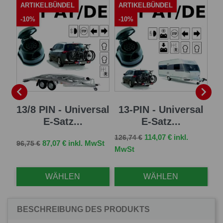
ARTIKELBÜNDEL
ARTIKELBÜNDEL
-
-10%
-10%


er
13/8 PIN - Universal
13-PIN - Universal
7
E-Satz...
E-Satz...
Verkaufspreis
Preis
114,07 € inkl.
126,74 €
Verkaufspreis
Preis
Ve
St
87,07 € inkl. MwSt
96,75 €
44,
MwSt
WÄHLEN
WÄHLEN
BESCHREIBUNG DES PRODUKTS