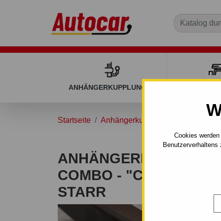
ANHÄNGERKUPPLUNGEN
DACHGEP
W
Startseite
Anhängerkupplungen
OPEL
Cookies werden 
Benutzerverhaltens 
ANHÄNGERKUPPLUNG 
COMBO - "C" - MANU
STARR