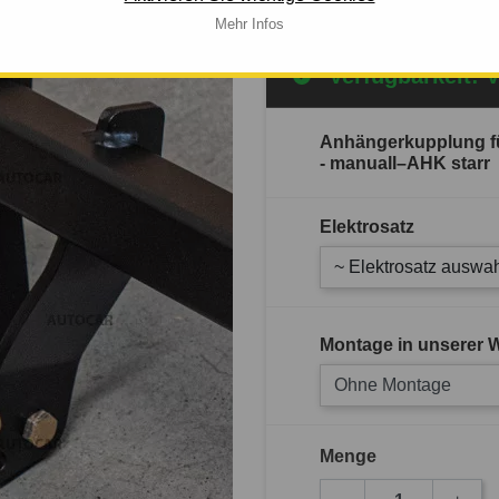
Mehr Infos
Verfügbarkeit: 
Anhängerkupplung f
- manuall–AHK starr
Elektrosatz
~ Elektrosatz auswah
Montage in unserer W
Ohne Montage
Menge