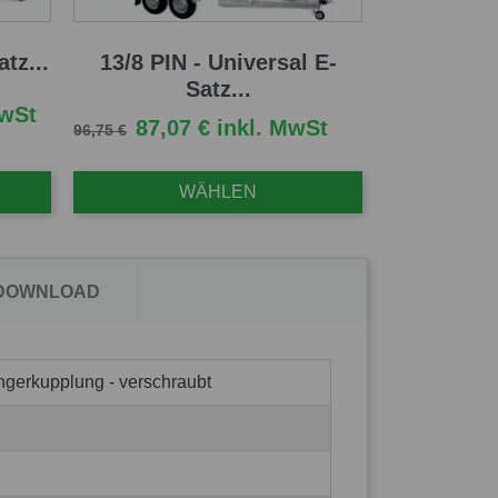
tz...
13/8 PIN - Universal E-
Satz...
MwSt
Verkaufspreis
Preis
87,07 € inkl. MwSt
96,75 €
WÄHLEN
 DOWNLOAD
ngerkupplung - verschraubt