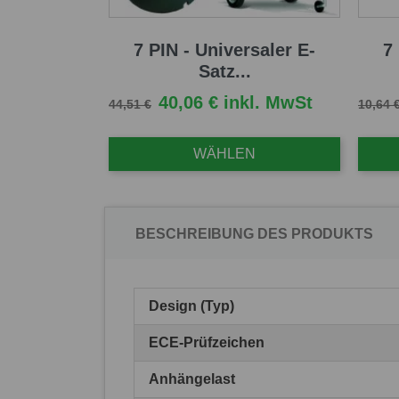
7 PIN - Universaler E-
7
Satz...
Verkaufspreis
Preis
Verkau
40,06 € inkl. MwSt
44,51 €
10,64 
WÄHLEN
BESCHREIBUNG DES PRODUKTS
Design (Typ)
ECE-Prüfzeichen
Anhängelast