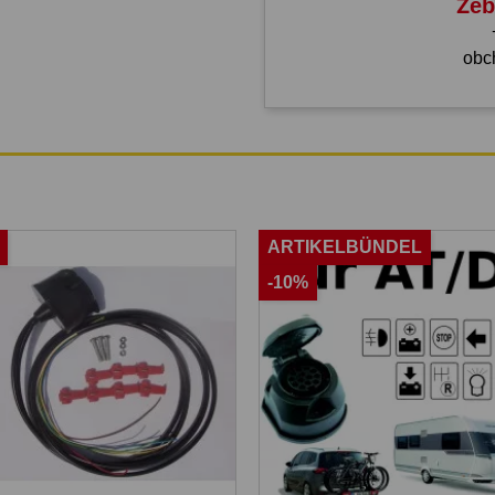
Žeb
obc
ARTIKELBÜNDEL
-10%