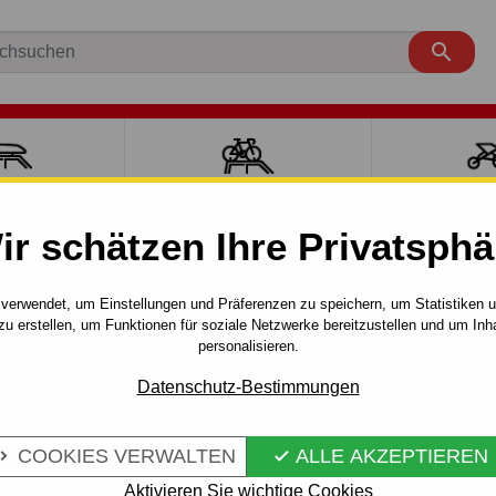

ÄCKTRÄGER
FAHRRADTRÄGER
SPORT MI
ir schätzen Ihre Privatsphä
COMBO
L1 - Kurz
2001 - 2012
Anhängerkupplung für Op
verwendet, um Einstellungen und Präferenzen zu speichern, um Statistiken 
zu erstellen, um Funktionen für soziale Netzwerke bereitzustellen und um Inh
FÜR OPEL
personalisieren.
Artikel-Nr.:
E 39 S
ALL–AHK
Anhängerkupplung - manuell
Datenschutz-Bestimmungen
Opel Combo "C", VAN. 03.20
COOKIES VERWALTEN
ALLE AKZEPTIEREN


Mehr Infos
Aktivieren Sie wichtige Cookies