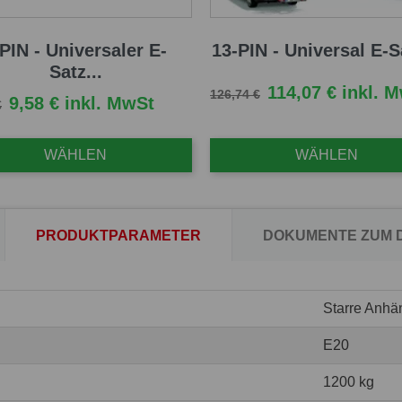
 PIN - Universaler E-
13-PIN - Universal E-Sa
Satz...
Verkaufspreis
Preis
114,07 € inkl. 
126,74 €
fspreis
Preis
9,58 € inkl. MwSt
€
WÄHLEN
WÄHLEN
PRODUKTPARAMETER
DOKUMENTE ZUM
Starre Anhä
E20
1200 kg