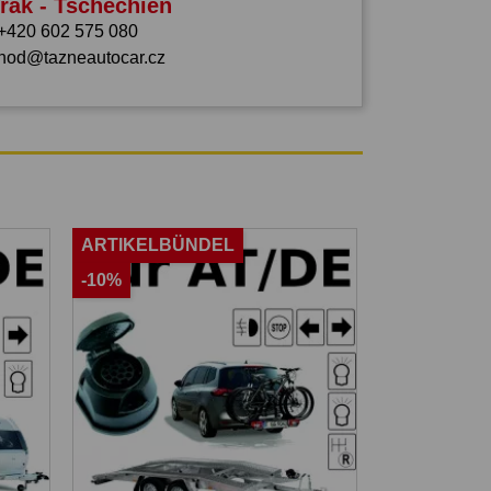
rák - Tschechien
+420 602 575 080
hod@tazneautocar.cz
ARTIKELBÜNDEL
-10%