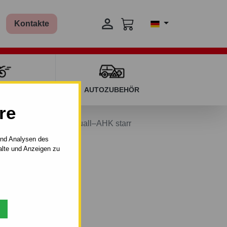

Kontakte
T KINDERN
AUTOZUBEHÖR
re
el COMBO - "C" - manuall–AHK starr
und Analysen des
alte und Anzeigen zu
–AHK starr.
02 - 01.2012