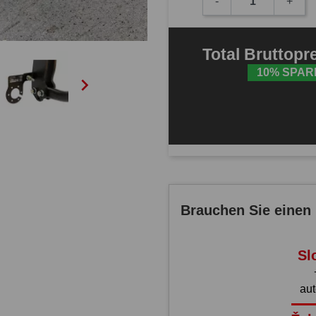
-
+
Total
Bruttopr
10% SPAR

Brauchen Sie einen 
Sl
au