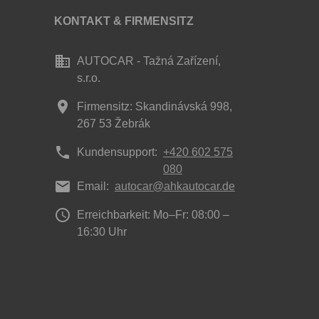
KONTAKT & FIRMENSITZ
business
AUTOCAR - Tažná Zařízení,
s.r.o.
place
Firmensitz: Skandinávská 998,
267 53 Žebrák
phone
Kundensupport:
+420 602 575
080
mail
Email:
autocar@ahkautocar.de
access_time
Erreichbarkeit: Mo–Fr: 08:00 –
16:30 Uhr