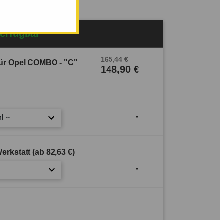
Verfügbar
165,44 €
ür Opel COMBO - "C"
148,90 €
-
l ~
erkstatt (ab
82,63 €
)
-