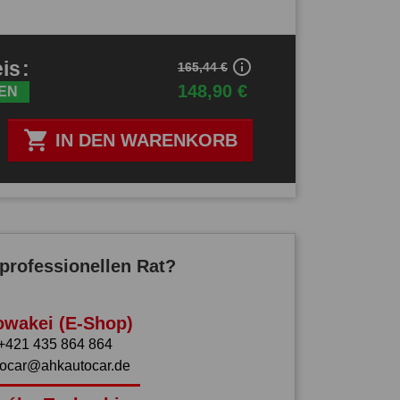
info_outline
eis
:
165,44 €
148,90 €
EN

IN DEN WARENKORB
professionellen Rat?
owakei (E-Shop)
+421 435 864 864
tocar@ahkautocar.de