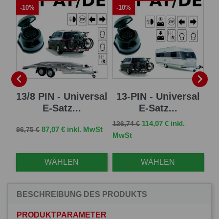
-10%
-10%
-


 E-
13/8 PIN - Universal
13-PIN - Universal
7 
E-Satz...
E-Satz...
Verkaufspreis
Preis
114,07 € inkl.
126,74 €
Verkaufspreis
Preis
Ve
St
87,07 € inkl. MwSt
96,75 €
83,
MwSt
WÄHLEN
WÄHLEN
BESCHREIBUNG DES PRODUKTS
PRODUKTPARAMETER