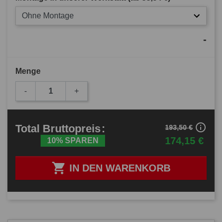
Ohne Montage
-
Menge
-
+
info_outline
Total
Bruttopreis
:
193,50 €
174,15 €
10% SPAREN

IN DEN WARENKORB