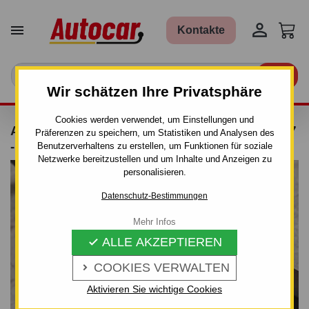


Kontakte

Wir schätzen Ihre Privatsphäre
Cookies werden verwendet, um Einstellungen und
ANHÄNGERKUPPLUNG FÜR PEUGEOT 4007
Präferenzen zu speichern, um Statistiken und Analysen des
- SUV - MANUALL–AHK STARR - VON 2007
Benutzerverhaltens zu erstellen, um Funktionen für soziale
Netzwerke bereitzustellen und um Inhalte und Anzeigen zu
personalisieren.
Datenschutz-Bestimmungen
Mehr Infos
ALLE AKZEPTIEREN

COOKIES VERWALTEN

Aktivieren Sie wichtige Cookies