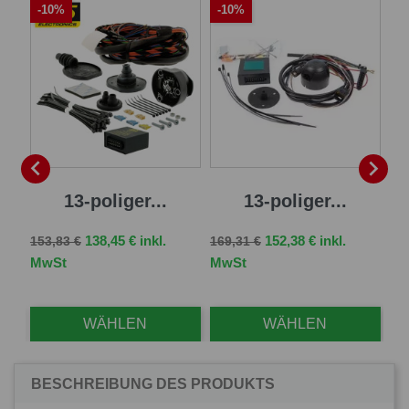
-10%
-10%
A
-


al
13-poliger...
13-poliger...
13
Verkaufspreis
Preis
Verkaufspreis
Preis
138,45 € inkl.
152,38 € inkl.
153,83 €
169,31 €
Ve
MwSt
MwSt
96,
WÄHLEN
WÄHLEN
BESCHREIBUNG DES PRODUKTS