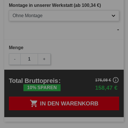
Montage in unserer Werkstatt (ab
100,34 €
)
Ohne Montage
-
Menge
-
+
info_outline
Total
Bruttopreis
:
176,08 €
158,47 €
10% SPAREN

IN DEN WARENKORB