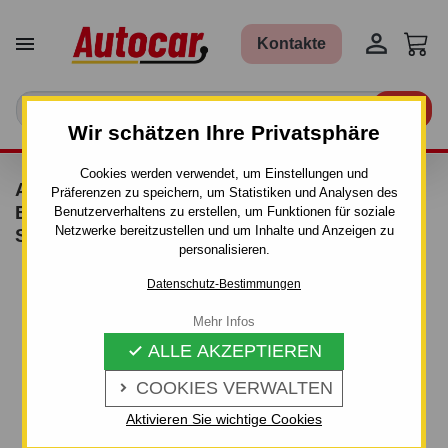


Kontakte

Wir schätzen Ihre Privatsphäre
Cookies werden verwendet, um Einstellungen und
ANHÄNGERKUPPLUNG FÜR PEUGEOT
Präferenzen zu speichern, um Statistiken und Analysen des
EXPERT - VAN, AJ GRAND - MANUALL–AHK
Benutzerverhaltens zu erstellen, um Funktionen für soziale
Netzwerke bereitzustellen und um Inhalte und Anzeigen zu
STARR - VON 2006/10
personalisieren.
Datenschutz-Bestimmungen
Mehr Infos
ALLE AKZEPTIEREN

COOKIES VERWALTEN

Aktivieren Sie wichtige Cookies