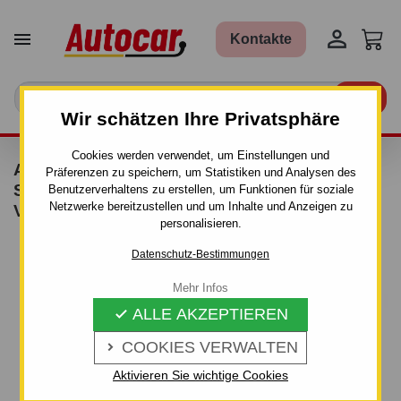


Kontakte

Wir schätzen Ihre Privatsphäre
Cookies werden verwendet, um Einstellungen und
ANHÄNGERKUPPLUNG FÜR RENAULT
Präferenzen zu speichern, um Statistiken und Analysen des
SCENIC III - AUTOMAT–AHK ABNEHMBAR -
Benutzerverhaltens zu erstellen, um Funktionen für soziale
Netzwerke bereitzustellen und um Inhalte und Anzeigen zu
VON 2009
personalisieren.
Datenschutz-Bestimmungen
Mehr Infos
ALLE AKZEPTIEREN

COOKIES VERWALTEN

Aktivieren Sie wichtige Cookies