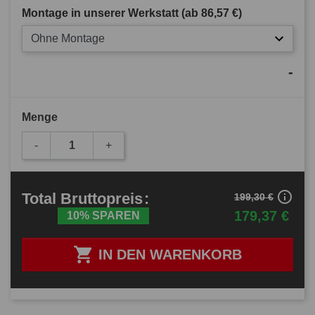
Montage in unserer Werkstatt (ab
86,57 €
)
Ohne Montage
-
Menge
-
+
info_outline
Total
Bruttopreis
:
199,30 €
179,37 €
10% SPAREN

IN DEN WARENKORB