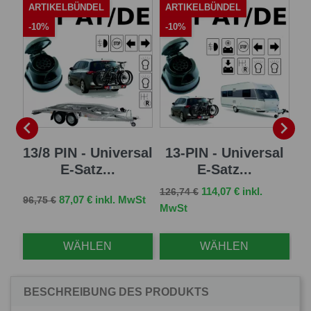
ARTIKELBÜNDEL
ARTIKELBÜNDEL
A
-10%
-10%
-


 E-
13/8 PIN - Universal
13-PIN - Universal
7 
E-Satz...
E-Satz...
Verkaufspreis
Preis
114,07 € inkl.
126,74 €
Verkaufspreis
Preis
Ve
St
87,07 € inkl. MwSt
96,75 €
83,
MwSt
WÄHLEN
WÄHLEN
BESCHREIBUNG DES PRODUKTS