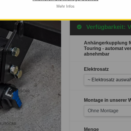
Mehr Infos
Mehr Infos
Verfügbarkeit: 
Anhängerkupplung f
Touring - automat ve
abnehmbar
Elektrosatz
~ Elektrosatz auswah
Montage in unserer W
Ohne Montage
Menge