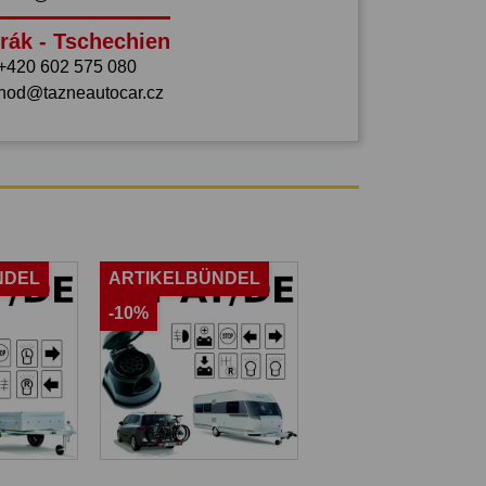
rák - Tschechien
+420 602 575 080
hod@tazneautocar.cz
NDEL
ARTIKELBÜNDEL
-10%