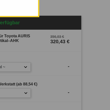
Verfügbar
ür Toyota AURIS
356,03 €
rtikal–AHK
320,43 €
-
l ~
erkstatt (ab
88,54 €
)
-