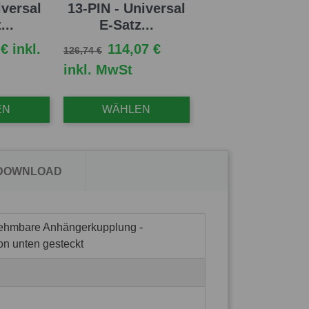
iversal
13-PIN - Universal
...
E-Satz...
Verkaufspreis
Preis
€ inkl.
114,07 €
126,74 €
inkl. MwSt
EN
WÄHLEN
 DOWNLOAD
nehmbare Anhängerkupplung -
on unten gesteckt