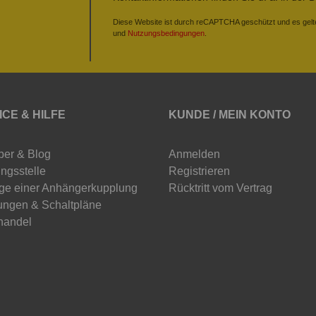
Diese Website ist durch reCAPTCHA geschützt und es gelt
und
Nutzungsbedingungen
.
ICE & HILFE
KUNDE / MEIN KONTO
ber & Blog
Anmelden
ngsstelle
Registrieren
ge einer Anhängerkupplung
Rücktritt vom Vertrag
ungen & Schaltpläne
handel