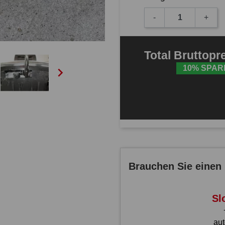
-
+
Total
Bruttopr
10% SPAR

Brauchen Sie einen 
Sl
au