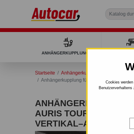
ANHÄNGERKUPPLUNGEN
DACHGEP
W
Startseite
Anhängerkupplungen
TOYOTA
Anhängerkupplung für Toyota AURIS Tourin
Cookies werden 
Benutzerverhaltens 
ANHÄNGERKUPPLUNG 
AURIS TOURING - AUT
VERTIKAL–AHK ABNE