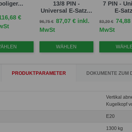
poliger...
13/8 PIN -
7 PIN - Un
Universal E-Satz...
E-Satz
reis
reis
116,68 €
Verkaufspreis
Preis
Verkaufspreis
Preis
87,07 € inkl.
74,88 
96,75 €
83,20 €
MwSt
MwSt
MwSt
ÄHLEN
WÄHLEN
WÄHL
PRODUKTPARAMETER
DOKUMENTE ZUM
Vertikal ab
Kugelkopf v
E20
1300 kg