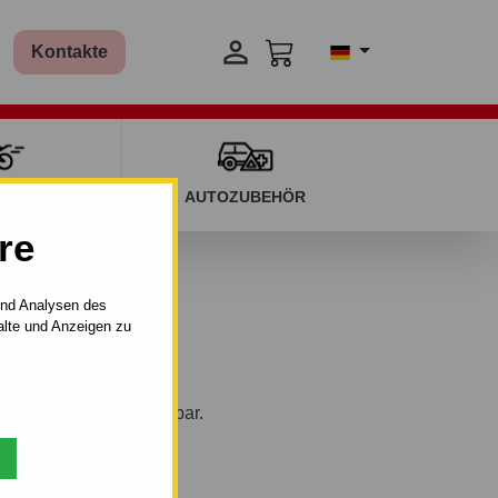

Kontakte
T KINDERN
AUTOZUBEHÖR
re
und Analysen des
alte und Anzeigen zu
 vertikal–AHK abnehmbar.
3 - 12.2018