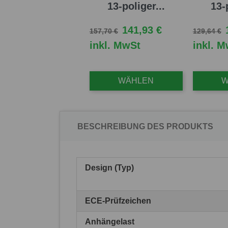
13-poliger...
13-
Verkaufspreis
Preis
Verkaufsp
P
141,93 €
157,70 €
129,64 €
inkl. MwSt
inkl. 
WÄHLEN
W
BESCHREIBUNG DES PRODUKTS
Design (Typ)
ECE-Prüfzeichen
Anhängelast