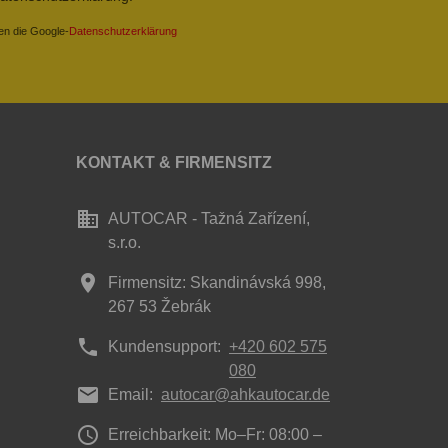
en die Google-
Datenschutzerklärung
KONTAKT & FIRMENSITZ
business
AUTOCAR - Tažná Zařízení,
s.r.o.
place
Firmensitz: Skandinávská 998,
267 53 Žebrák
phone
Kundensupport:
+420 602 575
080
mail
Email:
autocar@ahkautocar.de
access_time
Erreichbarkeit: Mo–Fr: 08:00 –