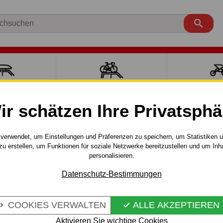

ÄCKTRÄGER
FAHRRADTRÄGER
SPORT MI
ir schätzen Ihre Privatsphä
AURIS
Touring
06.2013 - 12.2018
g - automat vertikal–AHK abnehmbar
verwendet, um Einstellungen und Präferenzen zu speichern, um Statistiken 
zu erstellen, um Funktionen für soziale Netzwerke bereitzustellen und um Inh
personalisieren.
FÜR TOYOTA
Artikel-Nr.:
O 87 V
Datenschutz-Bestimmungen
OMAT
Anhängerkupplung - automat
HMBAR
COOKIES VERWALTEN
ALLE AKZEPTIEREN
Toyota Auris, Touring. 06.201


Aktivieren Sie wichtige Cookies