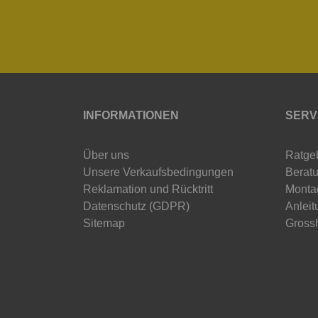
INFORMATIONEN
SERV
Über uns
Ratge
Unsere Verkaufsbedingungen
Beratu
Reklamation und Rücktritt
Monta
Datenschutz (GDPR)
Anleit
Sitemap
Gross