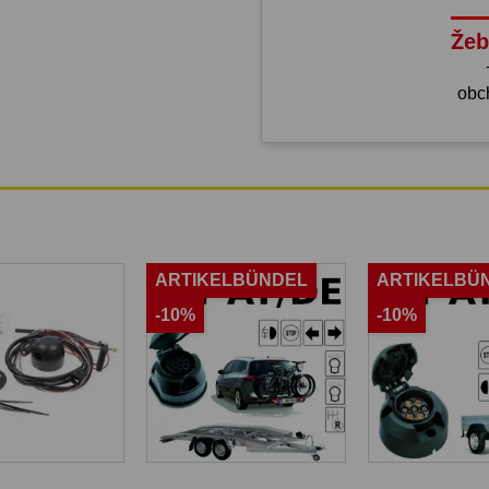
Žeb
obc
ARTIKELBÜNDEL
ARTIKELBÜ
-10%
-10%