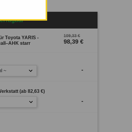
Verfügbar
109,33 €
r Toyota YARIS -
98,39 €
uall–AHK starr
-
l ~
erkstatt (ab
82,63 €
)
-