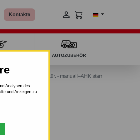

Kontakte
T KINDERN
AUTOZUBEHÖR
re
a YARIS - VERSO - 5 tür. - manuall–AHK starr
und Analysen des
alte und Anzeigen zu
–AHK starr.
- 01.2006