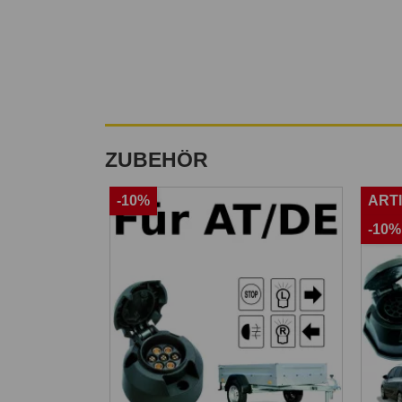
ZUBEHÖR
-10%
ART
-10%