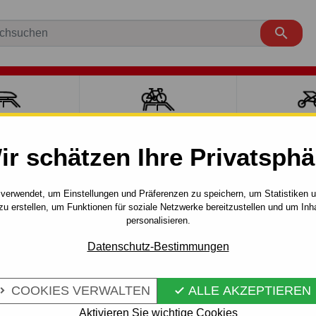

ÄCKTRÄGER
FAHRRADTRÄGER
SPORT MI
ir schätzen Ihre Privatsphä
YARIS
Verso
2000 - 2006
Anhängerkupplung für Toyot
verwendet, um Einstellungen und Präferenzen zu speichern, um Statistiken 
zu erstellen, um Funktionen für soziale Netzwerke bereitzustellen und um Inh
FÜR TOYOTA
personalisieren.
Artikel-Nr.:
O 16 S
. - MANUALL–
Anhängerkupplung - manuell
Datenschutz-Bestimmungen
Toyota Yaris, Verso. 12.1999 
COOKIES VERWALTEN
ALLE AKZEPTIEREN


Mehr Infos
Aktivieren Sie wichtige Cookies