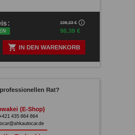
info_outline
eis
:
109,33 €
98,39 €
EN

IN DEN WARENKORB
professionellen Rat?
owakei (E-Shop)
+421 435 864 864
tocar@ahkautocar.de