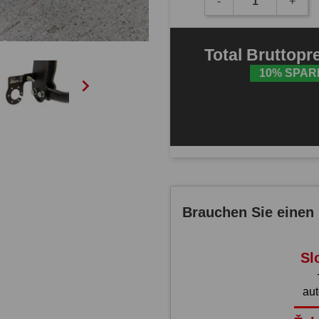
-
+
Total
Bruttopr
10% SPAR

Brauchen Sie einen 
Sl
au