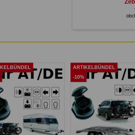
Žeb
obc
IKELBÜNDEL
ARTIKELBÜNDEL
-10%