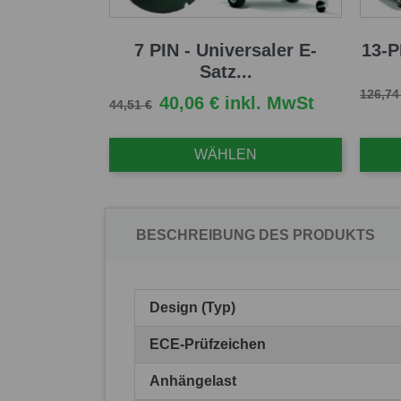
7 PIN - Universaler E-
13-P
Satz...
Verkau
126,74
Verkaufspreis
Preis
40,06 € inkl. MwSt
44,51 €
WÄHLEN
BESCHREIBUNG DES PRODUKTS
Design (Typ)
ECE-Prüfzeichen
Anhängelast