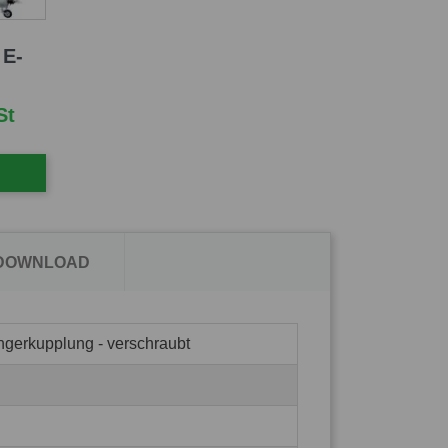
 E-
St
 DOWNLOAD
ngerkupplung - verschraubt