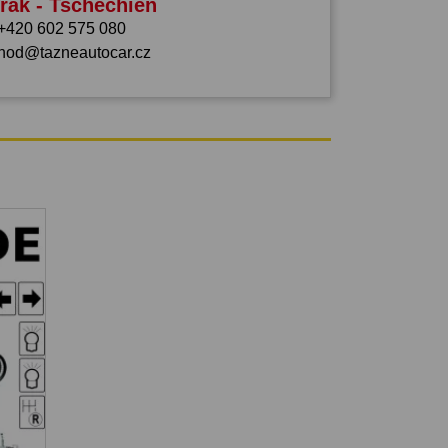
rák - Tschechien
+420 602 575 080
hod@tazneautocar.cz