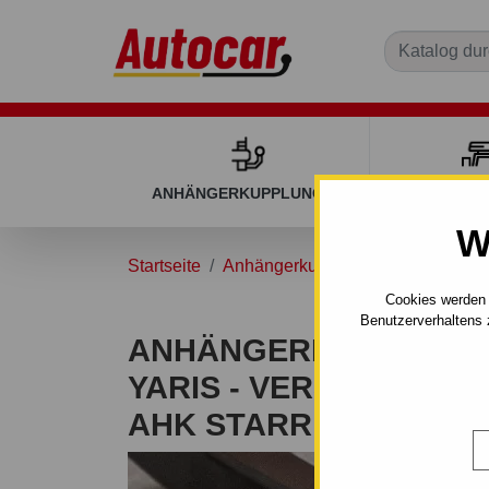
ANHÄNGERKUPPLUNGEN
DACHGEP
W
Startseite
Anhängerkupplungen
TOYOTA
Cookies werden 
Benutzerverhaltens 
ANHÄNGERKUPPLUNG 
YARIS - VERSO - 5 TÜR
AHK STARR