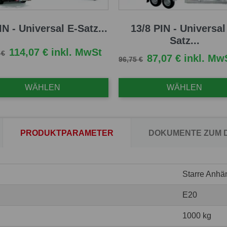
IN - Universal E-Satz...
13/8 PIN - Universal
Satz...
fspreis
Preis
114,07 € inkl. MwSt
 €
Verkaufspreis
Preis
87,07 € inkl. Mw
96,75 €
WÄHLEN
WÄHLEN
PRODUKTPARAMETER
DOKUMENTE ZUM
Starre Anhä
E20
1000 kg