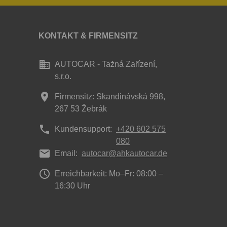
KONTAKT & FIRMENSITZ
business
AUTOCAR - Tažná Zařízení,
s.r.o.
place
Firmensitz: Skandinávská 998,
267 53 Žebrák
phone
Kundensupport:
+420 602 575
080
mail
Email:
autocar@ahkautocar.de
access_time
Erreichbarkeit: Mo–Fr: 08:00 –
16:30 Uhr