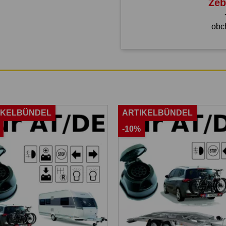
Žeb
obc
IKELBÜNDEL
ARTIKELBÜNDEL
-10%