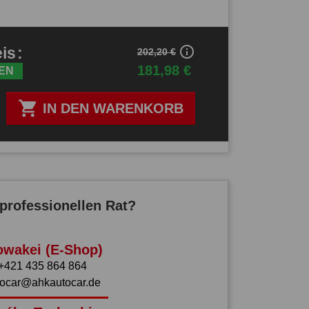
info_outline
eis
:
202,20 €
181,98 €
EN

IN DEN WARENKORB
professionellen Rat?
owakei (E-Shop)
+421 435 864 864
tocar@ahkautocar.de