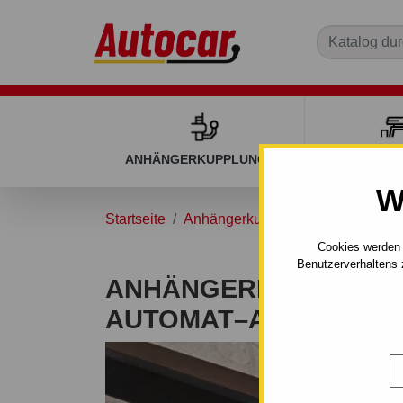
ANHÄNGERKUPPLUNGEN
DACHGEP
W
Startseite
Anhängerkupplungen
AUDI
A
Cookies werden 
Benutzerverhaltens 
ANHÄNGERKUPPLUNG F
AUTOMAT–AHK ABNE