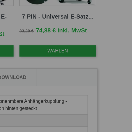
 E-
7 PIN - Universal E-Satz...
Verkaufspreis
Preis
74,88 € inkl. MwSt
83,20 €
St
WÄHLEN
 DOWNLOAD
abnehmbare Anhängerkupplung -
on hinten gesteckt