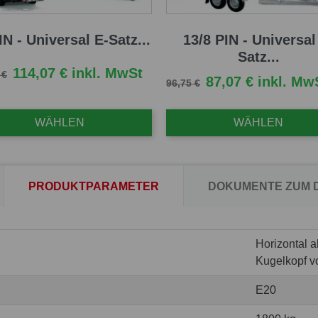
IN - Universal E-Satz...
13/8 PIN - Universal
Satz...
fspreis
Preis
114,07 € inkl. MwSt
 €
Verkaufspreis
Preis
87,07 € inkl. Mw
96,75 €
WÄHLEN
WÄHLEN
PRODUKTPARAMETER
DOKUMENTE ZUM
Horizontal 
Kugelkopf v
E20