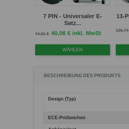
7 PIN - Universaler E-
13-P
Satz...
Verkau
126,74
Verkaufspreis
Preis
40,06 € inkl. MwSt
44,51 €
WÄHLEN
BESCHREIBUNG DES PRODUKTS
Design (Typ)
ECE-Prüfzeichen