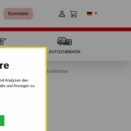

Kontakte
T KINDERN
AUTOZUBEHÖR
re
udi A4 - automat–AHK abnehmbar
und Analysen des
alte und Anzeigen zu
t–AHK abnehmbar.
11.1994 - 08.2001