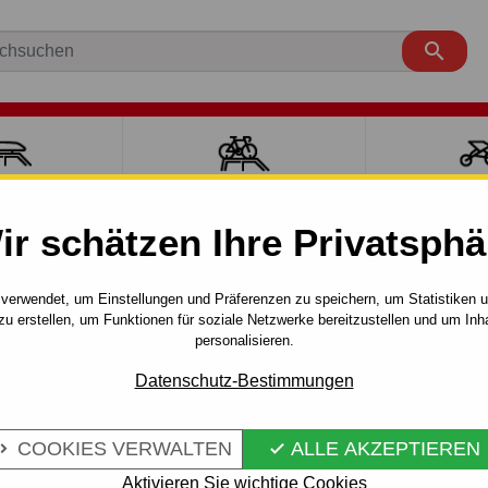

ÄCKTRÄGER
FAHRRADTRÄGER
SPORT MI
ir schätzen Ihre Privatsphä
4
4 tür.
B5 (11.1994 - 10.2000)
Anhängerkupplung für A
verwendet, um Einstellungen und Präferenzen zu speichern, um Statistiken 
zu erstellen, um Funktionen für soziale Netzwerke bereitzustellen und um Inh
ÜR AUDI A4 -
personalisieren.
Artikel-Nr.:
A 08 Au
HMBAR
Anhängerkupplung - automa
Datenschutz-Bestimmungen
Audi A4 - B5, 4 tür. / Kombi. 
COOKIES VERWALTEN
ALLE AKZEPTIEREN


Mehr Infos
Aktivieren Sie wichtige Cookies