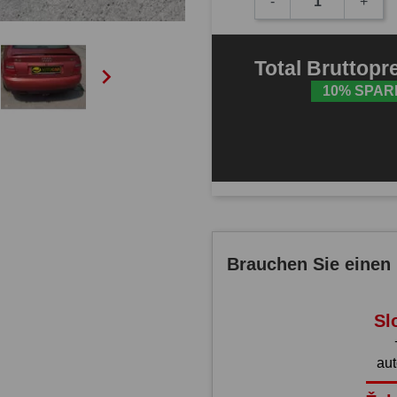
-
+
Total
Bruttopr

10% SPAR
Brauchen Sie einen 
Sl
au