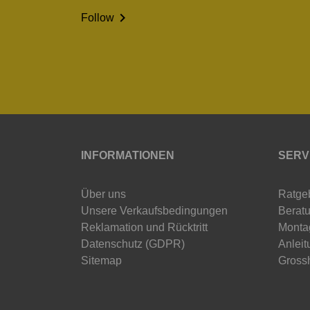

Follow
INFORMATIONEN
SERV
Über uns
Ratge
Unsere Verkaufsbedingungen
Beratu
Reklamation und Rücktritt
Monta
Datenschutz (GDPR)
Anleit
Sitemap
Gross