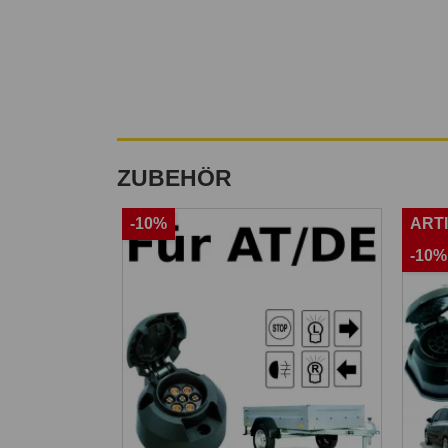
ZUBEHÖR
-10%
ART
-10%