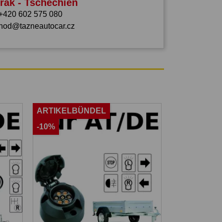
rák - Tschechien
+420 602 575 080
hod@tazneautocar.cz
ARTIKELBÜNDEL
-10%