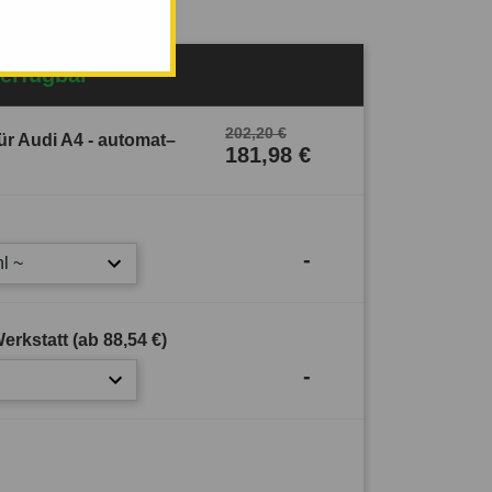
Verfügbar
202,20 €
r Audi A4 - automat–
181,98 €
-
l ~
erkstatt (ab
88,54 €
)
-