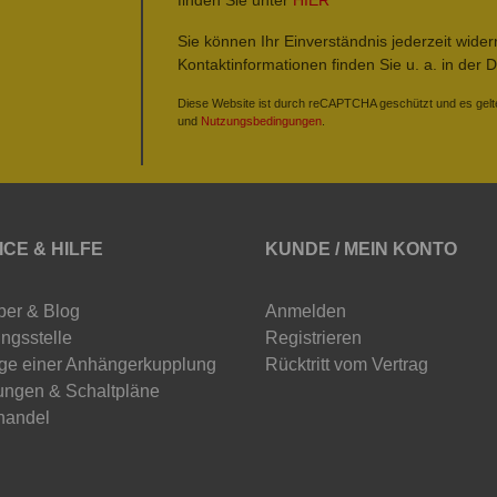
Sie können Ihr Einverständnis jederzeit wide
Kontaktinformationen finden Sie u. a. in der 
Diese Website ist durch reCAPTCHA geschützt und es gelt
und
Nutzungsbedingungen
.
ICE & HILFE
KUNDE / MEIN KONTO
ber & Blog
Anmelden
ngsstelle
Registrieren
ge einer Anhängerkupplung
Rücktritt vom Vertrag
ungen & Schaltpläne
handel