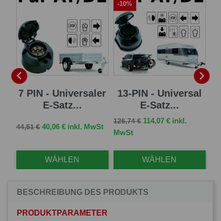
-10%
-


 E-
7 PIN - Universaler
13-PIN - Universal
13
E-Satz...
E-Satz...
Verkaufspreis
Preis
114,07 € inkl.
126,74 €
Verkaufspreis
Preis
Ve
St
40,06 € inkl. MwSt
44,51 €
96,
MwSt
WÄHLEN
WÄHLEN
BESCHREIBUNG DES PRODUKTS
PRODUKTPARAMETER