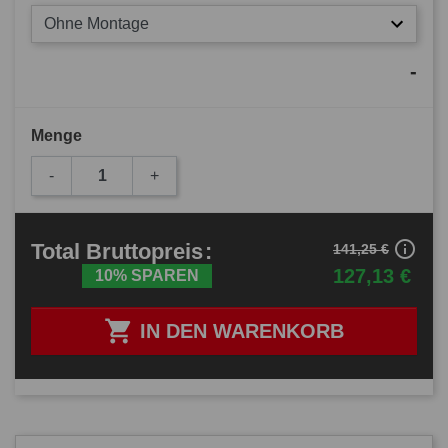
Ohne Montage
-
Menge
-
+
info_outline
Total
Bruttopreis
:
141,25 €
127,13 €
10% SPAREN

IN DEN WARENKORB