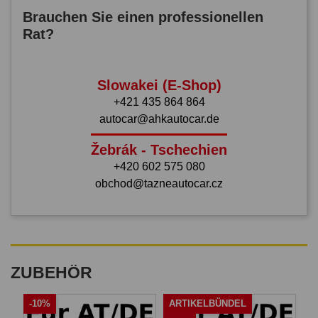
Brauchen Sie einen professionellen
Rat?
Slowakei (E-Shop)
+421 435 864 864
autocar@ahkautocar.de
Žebrák - Tschechien
+420 602 575 080
obchod@tazneautocar.cz
ZUBEHÖR
-10%
ARTIKELBÜNDEL
A