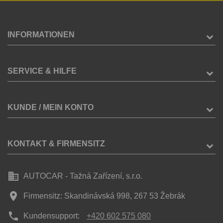
INFORMATIONEN
SERVICE & HILFE
KUNDE / MEIN KONTO
KONTAKT & FIRMENSITZ
business
AUTOCAR - Tažná Zařízení, s.r.o.
place
Firmensitz: Skandinávská 998, 267 53 Žebrák
phone
Kundensupport:
+420 602 575 080