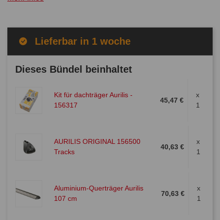
Lieferbar in 1 woche
Dieses Bündel beinhaltet
Kit für dachträger Aurilis -
x
45,47 €
156317
1
AURILIS ORIGINAL 156500
x
40,63 €
Tracks
1
Aluminium-Querträger Aurilis
x
70,63 €
107 cm
1