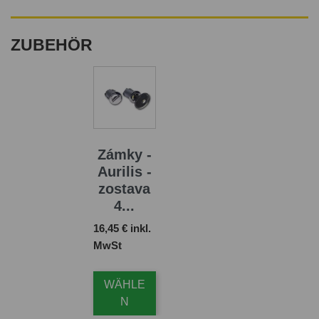
ZUBEHÖR
Zámky -
Aurilis -
zostava
4...
Preis
16,45 € inkl.
MwSt
WÄHLE
N