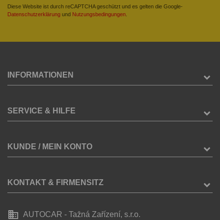
Diese Website ist durch reCAPTCHA geschützt und es gelten die Google-
Datenschutzerklärung
und
Nutzungsbedingungen
.
INFORMATIONEN
SERVICE & HILFE
KUNDE / MEIN KONTO
KONTAKT & FIRMENSITZ
business
AUTOCAR - Tažná Zařízení, s.r.o.