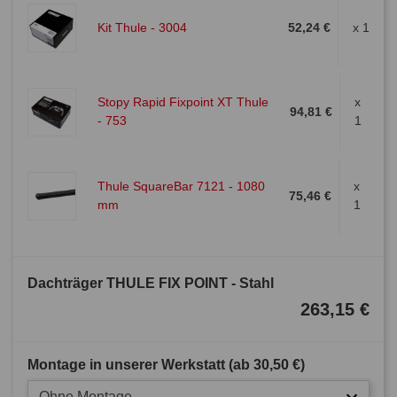
Kit Thule - 3004
52,24 €
x 1
Stopy Rapid Fixpoint XT Thule
x
94,81 €
- 753
1
Thule SquareBar 7121 - 1080
x
75,46 €
mm
1
Dachträger THULE FIX POINT - Stahl
263,15 €
Montage in unserer Werkstatt (ab
30,50 €
)
Ohne Montage