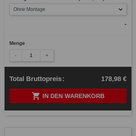
Ohne Montage
-
Menge
-
+
178,98 €
Total
Bruttopreis
:

IN DEN WARENKORB