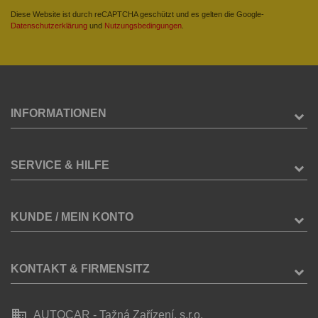
Diese Website ist durch reCAPTCHA geschützt und es gelten die Google-
Datenschutzerklärung
und
Nutzungsbedingungen
.
INFORMATIONEN
SERVICE & HILFE
KUNDE / MEIN KONTO
KONTAKT & FIRMENSITZ
business
AUTOCAR - Tažná Zařízení, s.r.o.