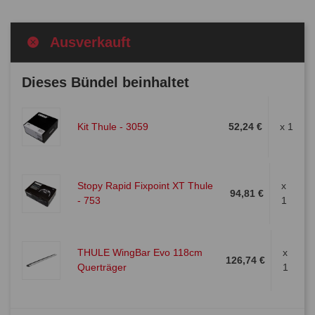
Ausverkauft
Dieses Bündel beinhaltet
Kit Thule - 3059
52,24 €
x 1
Stopy Rapid Fixpoint XT Thule
x
94,81 €
- 753
1
THULE WingBar Evo 118cm
x
126,74 €
Querträger
1