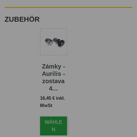
ZUBEHÖR
Zámky -
Aurilis -
zostava
4...
Preis
16,45 € inkl.
MwSt
WÄHLE
N