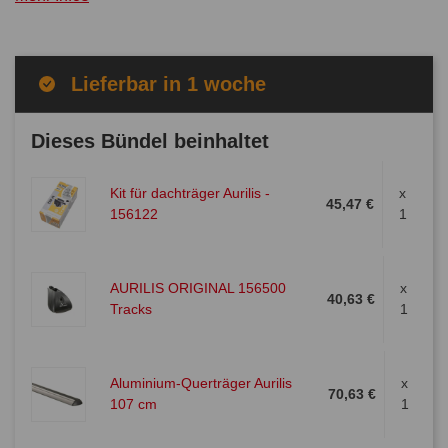
Lieferbar in 1 woche
Dieses Bündel beinhaltet
Kit für dachträger Aurilis -
x
45,47 €
156122
1
AURILIS ORIGINAL 156500
x
40,63 €
Tracks
1
Aluminium-Querträger Aurilis
x
70,63 €
107 cm
1