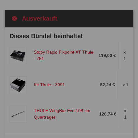
Ausverkauft
Dieses Bündel beinhaltet
Stopy Rapid Fixpoint XT Thule
x
119,00 €
- 751
1
Kit Thule - 3091
52,24 €
x 1
THULE WingBar Evo 108 cm
x
126,74 €
Querträger
1