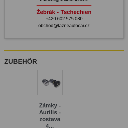
Žebrák - Tschechien
+420 602 575 080
obchod@tazneautocar.cz
ZUBEHÖR
Zámky -
Aurilis -
zostava
4...