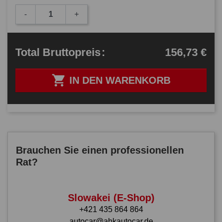
-
+
156,73 €
Total
Bruttopreis
:

IN DEN WARENKORB
Brauchen Sie einen professionellen
Rat?
Slowakei (E-Shop)
+421 435 864 864
autocar@ahkautocar.de