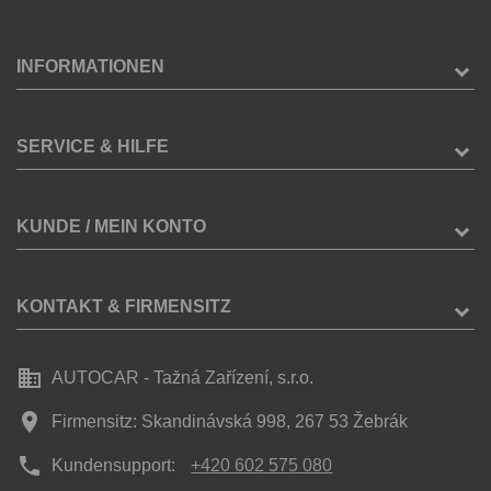
INFORMATIONEN
SERVICE & HILFE
KUNDE / MEIN KONTO
KONTAKT & FIRMENSITZ
business
AUTOCAR - Tažná Zařízení, s.r.o.
place
Firmensitz: Skandinávská 998, 267 53 Žebrák
phone
Kundensupport:
+420 602 575 080